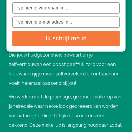
Typ
Bruidsmake-up
je
naam
in
Typ
je
Jouw trouwdag draait om genieten, stralen en je
e-
mailadres
in
helemaal jezelf voelen. En daar hoort natuurlijk een
Ik schrijf me in
make-up look bij die perfect aansluit bij jou en je huid.
Die jouw huidgezondheid bewaart en je
zelfvertrouwen een boost geeft! Ik zorg voor een
look waarin jij je mooi, zelfverzekerd en ontspannen
voelt, helemaal passend bij jou!
We werken met de prachtige, gezonde make-up van
janeiredale waarin elke look gecreëerd kan worden,
van natuurlijk en licht tot glamourous en zeer
dekkend. Deze make-up is langdurig houdbaar zodat