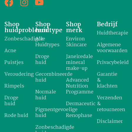
Shop
Shop
Shop
Bedrijf
huidprobleem
huidtype
merk
Huidtherapie
Zonbeschadigde
Alle
Environ
Huidtypes
Skincare
Algemene
Acne
voorwaarden
Droge
Janeiredale
Puistjes
huid
mineral
Privacybeleid
make-up
Veroudering
Gecombineerde
Garantie
huid
Advanced
&
Rimpels
Nutrition
klachten
Normale
Programme
Droge
huid
Verzenden
huid
Dermaceutic
&
Pigmentgevoelige
retourneren
Rode huid
huid
Renophase
Disclaimer
Zonbeschadigde