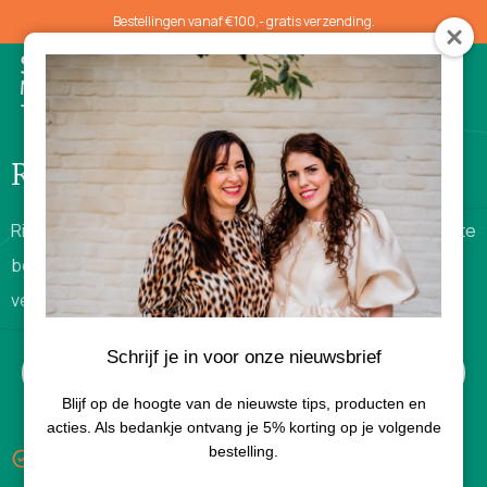
Bestellingen vanaf €100,- gratis verzending.
0
Rimpels
Rimpelvorming is zeer verschillend in verloop. Met de juiste
behandelingen en producten kan je rimpelvorming goed
vertragen.
Schrijf je in voor onze nieuwsbrief
Blijf op de hoogte van de nieuwste tips, producten en
acties. Als bedankje ontvang je 5% korting op je volgende
Keuze uit gratis luxe sample bij aankoop van 3
bestelling.
producten