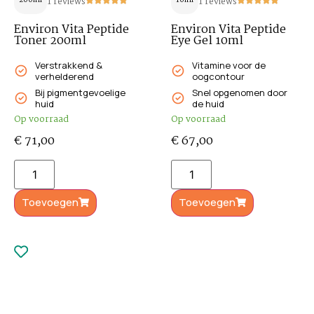
200ml
1 reviews
10ml
1 reviews
Environ Vita Peptide
Environ Vita Peptide
Toner 200ml
Eye Gel 10ml
Verstrakkend &
Vitamine voor de
verhelderend
oogcontour
Bij pigmentgevoelige
Snel opgenomen door
huid
de huid
Op voorraad
Op voorraad
€
71,00
€
67,00
Toevoegen
Toevoegen