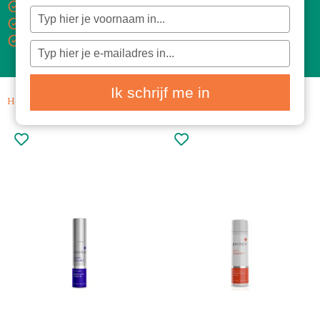
Gratis verzending vanaf €100,-
Typ
je
Levertijd 1-3 dagen
naam
Bezorgd met PostNL
in
Typ
je
e-
mailadres
in
Ik schrijf me in
Home
/ Huidproblemen / Rimpels