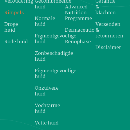
Veroudering
Gecombineerde
Garantie
huid
Advanced
&
Rimpels
Nutrition
klachten
Normale
Programme
Droge
huid
Verzenden
huid
Dermaceutic
&
Pigmentgevoelige
retourneren
Rode huid
huid
Renophase
Disclaimer
Zonbeschadigde
huid
Pigmentgevoelige
huid
Onzuivere
huid
Vochtarme
huid
Vette huid