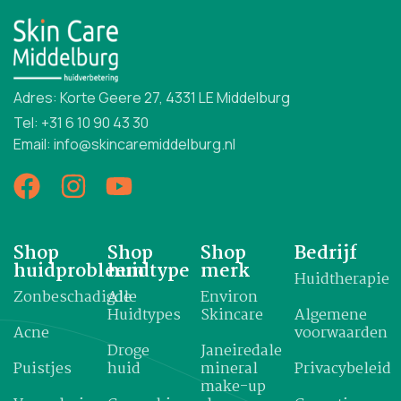
Adres: Korte Geere 27, 4331 LE Middelburg
Tel: +31 6 10 90 43 30
Email: info@skincaremiddelburg.nl
Shop
Shop
Shop
Bedrijf
huidprobleem
huidtype
merk
Huidtherapie
Zonbeschadigde
Alle
Environ
Huidtypes
Skincare
Algemene
Acne
voorwaarden
Droge
Janeiredale
Puistjes
huid
mineral
Privacybeleid
make-up