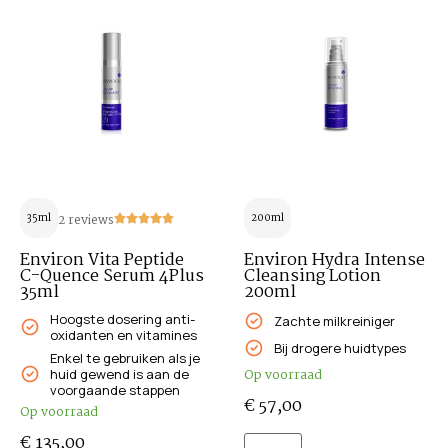
35ml
2 reviews
200ml
Environ Vita Peptide
Environ Hydra Intense
C-Quence Serum 4Plus
Cleansing Lotion
35ml
200ml
Hoogste dosering anti-
Zachte milkreiniger
oxidanten en vitamines
Bij drogere huidtypes
Enkel te gebruiken als je
huid gewend is aan de
Op voorraad
voorgaande stappen
€
57,00
Op voorraad
€
135,00