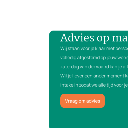
Advies op ma
Wij staan voor je klaar met perso
volledig afgestemd op jouw wens
zaterdag van de maand kan je alt
Wil je liever een ander moment 
intake in zodat we alle tijd voor 
Vraag om advies