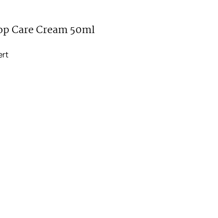
op Care Cream 50ml
ert