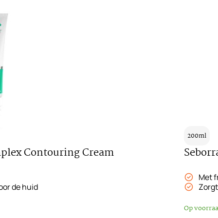
200ml
plex Contouring Cream
Seborr
Met f
or de huid
Zorgt
Op voorra