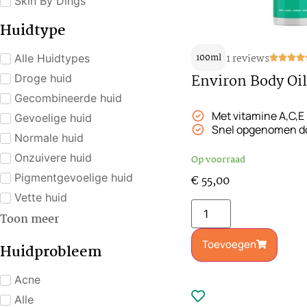
Skin By Dings
Huidtype
100ml
1 reviews
Alle Huidtypes
Environ Body Oi
Droge huid
Gecombineerde huid
Met vitamine A,C,E
Gevoelige huid
Snel opgenomen do
Normale huid
Onzuivere huid
Op voorraad
Pigmentgevoelige huid
€
55,00
Vette huid
Toon meer
Toevoegen
Huidprobleem
Acne
Alle