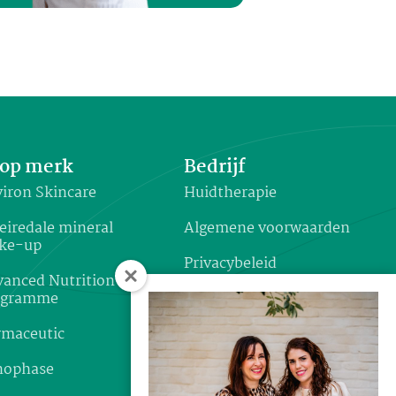
op merk
Bedrijf
iron Skincare
Huidtherapie
eiredale mineral
Algemene voorwaarden
ke-up
Privacybeleid
anced Nutrition
ogramme
Garantie & klachten
rmaceutic
Verzenden & retourneren
nophase
Disclaimer