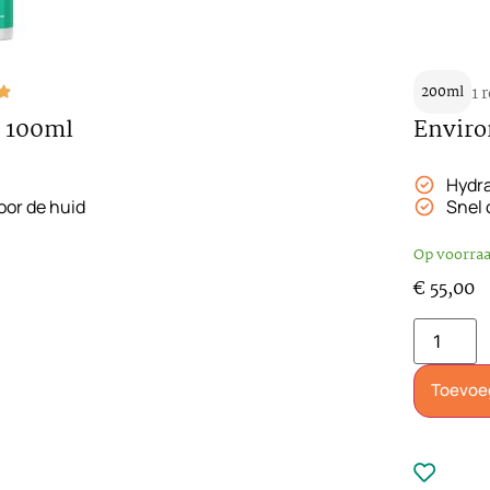
200ml
1 
l 100ml
Enviro
Hydr
or de huid
Snel
Op voorra
€
55,00
Toevoe