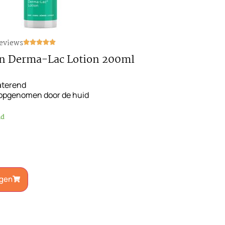
reviews
n Derma-Lac Lotion 200ml
aterend
 opgenomen door de huid
ad
gen