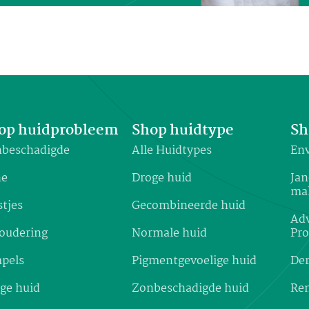
op huidprobleem
Shop huidtype
Sh
beschadigde
Alle Huidtypes
Env
ne
Droge huid
Jan
ma
stjes
Gecombineerde huid
Adv
oudering
Normale huid
Pr
pels
Pigmentgevoelige huid
De
ge huid
Zonbeschadigde huid
Re