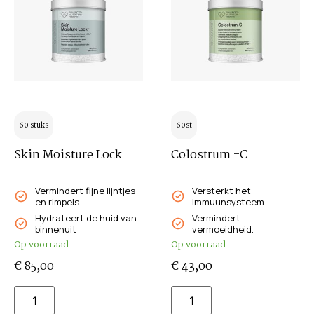
60 stuks
60st
Skin Moisture Lock
Colostrum -C
Vermindert fijne lijntjes
Versterkt het
en rimpels
immuunsysteem.
Hydrateert de huid van
Vermindert
binnenuit
vermoeidheid.
Op voorraad
Op voorraad
€
85,00
€
43,00