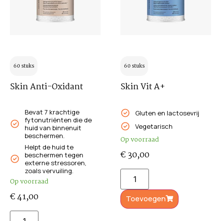
60 stuks
60 stuks
Skin Anti-Oxidant
Skin Vit A+
Bevat 7 krachtige
Gluten en lactosevrij
fytonutriënten die de
Vegetarisch
huid van binnenuit
beschermen.
Op voorraad
Helpt de huid te
€
30,00
beschermen tegen
externe stressoren,
zoals vervuiling.
Op voorraad
€
41,00
Toevoegen