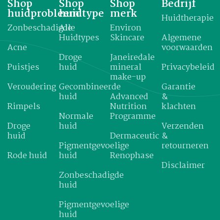
Shop
Shop
Shop
Bedrijf
huidprobleem
huidtype
merk
Huidtherapie
Zonbeschadigde
Alle
Environ
Huidtypes
Skincare
Algemene
Acne
voorwaarden
Droge
Janeiredale
Puistjes
huid
mineral
Privacybeleid
make-up
Veroudering
Gecombineerde
Garantie
huid
Advanced
&
Rimpels
Nutrition
klachten
Normale
Programme
Droge
huid
Verzenden
huid
Dermaceutic
&
Pigmentgevoelige
retourneren
Rode huid
huid
Renophase
Disclaimer
Zonbeschadigde
huid
Pigmentgevoelige
huid