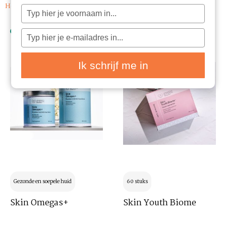
Home
/ Supplementen
Typ
je
naam
in
Typ
je
e-
mailadres
in
Ik schrijf me in
Gezonde en soepele huid
60 stuks
Skin Omegas+
Skin Youth Biome