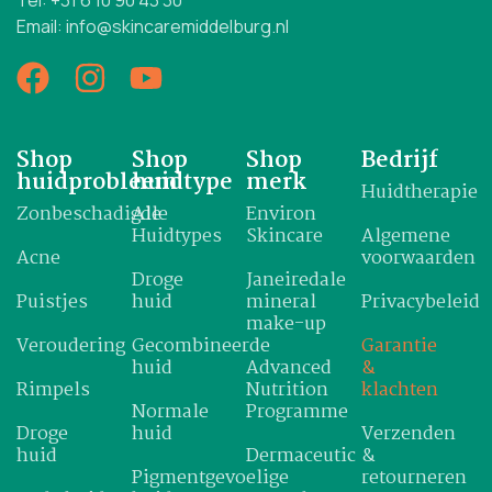
Email: info@skincaremiddelburg.nl
Shop
Shop
Shop
Bedrijf
huidprobleem
huidtype
merk
Huidtherapie
Zonbeschadigde
Alle
Environ
Huidtypes
Skincare
Algemene
Acne
voorwaarden
Droge
Janeiredale
Puistjes
huid
mineral
Privacybeleid
make-up
Veroudering
Gecombineerde
Garantie
huid
Advanced
&
Rimpels
Nutrition
klachten
Normale
Programme
Droge
huid
Verzenden
huid
Dermaceutic
&
Pigmentgevoelige
retourneren