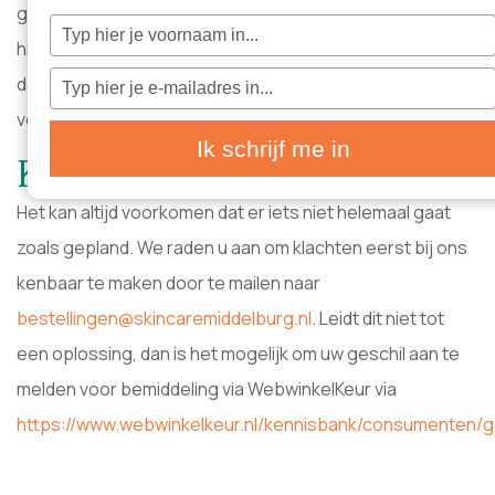
gebrek aan een levering dit binnen 48u na ontvangst ons
Typ
je
hiervan op de hoogte stellen? Indien het gebrek binnen
naam
in
Typ
de garantie valt, dan zullen wij kosteloos zorg dragen
je
e-
voor reparatie of vervanging.
mailadres
in
Ik schrijf me in
Klachten
Het kan altijd voorkomen dat er iets niet helemaal gaat
zoals gepland. We raden u aan om klachten eerst bij ons
kenbaar te maken door te mailen naar
bestellingen@skincaremiddelburg.nl
. Leidt dit niet tot
een oplossing, dan is het mogelijk om uw geschil aan te
melden voor bemiddeling via WebwinkelKeur via
https://www.webwinkelkeur.nl/kennisbank/consumenten/ge