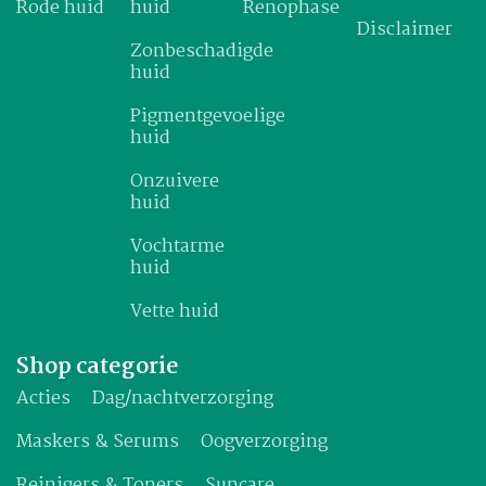
Rode huid
huid
Renophase
Disclaimer
Zonbeschadigde
huid
Pigmentgevoelige
huid
Onzuivere
huid
Vochtarme
huid
Vette huid
Shop categorie
Acties
Dag/nachtverzorging
Maskers & Serums
Oogverzorging
Reinigers & Toners
Suncare