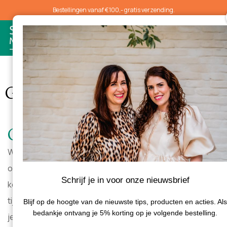
Bestellingen vanaf €100,- gratis verzending.
0
Garantie & klachten
Garantie
Wij geven om onze producten en doen logischerwijze
ons best om deze in topconditie aan je te leveren. Toch
Schrijf je in voor onze nieuwsbrief
komt het wel eens voor dat er een bestelling kapot gaat
tijdens transport of dat er iets anders gebeurt waardoor
Blijf op de hoogte van de nieuwste tips, producten en acties. Als
bedankje ontvang je 5% korting op je volgende bestelling.
je aanspraak kunt maken op garantie. Wil je bij een