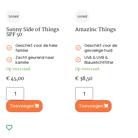
200ml
100ml
Sunny Side of Things
Amazinc Things
SPF 50
Geschikt voor de hele
Geschikt voor de
familei
gevoelige huid
Zacht geurend naar
UVA & UVB &
kamille
Blauwlichtfilter
Op voorraad
Op voorraad
€
45,00
€
38,50
Toevoegen
Toevoegen