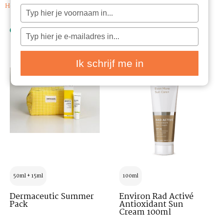
Home
/ Suncare
Typ
je
naam
in
Typ
Nieuw
Nieuw
je
e-
mailadres
in
Ik schrijf me in
50ml + 15ml
100ml
Dermaceutic Summer
Environ Rad Activé
Pack
Antioxidant Sun
Cream 100ml