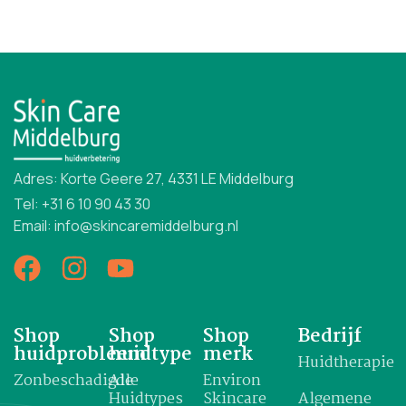
Adres: Korte Geere 27, 4331 LE Middelburg
Tel: +31 6 10 90 43 30
Email: info@skincaremiddelburg.nl
Shop
Shop
Shop
Bedrijf
huidprobleem
huidtype
merk
Huidtherapie
Zonbeschadigde
Alle
Environ
Huidtypes
Skincare
Algemene