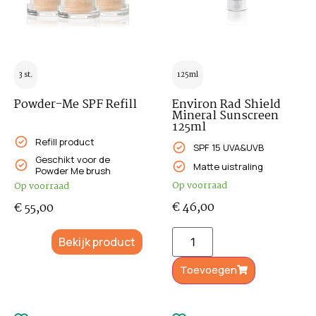
3 st.
125ml
Powder-Me SPF Refill
Environ Rad Shield
Mineral Sunscreen
125ml
Refill product
SPF 15 UVA&UVB
Geschikt voor de
Matte uistraling
Powder Me brush
Op voorraad
Op voorraad
€
46,00
€
55,00
Bekijk product
Toevoegen