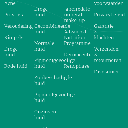
Acne
voorwaarden
Droge
Janeiredale
Puistjes
huid
mineral
Privacybeleid
make-up
Veroudering
Gecombineerde
Garantie
huid
Advanced
&
Rimpels
Nutrition
klachten
Normale
Programme
Droge
huid
Verzenden
huid
Dermaceutic
&
Pigmentgevoelige
retourneren
Rode huid
huid
Renophase
Disclaimer
Zonbeschadigde
huid
Pigmentgevoelige
huid
Onzuivere
huid