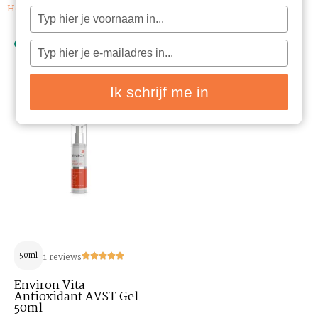
Home
/ Huidtypes / Vochtarme huid
Typ
je
naam
in
Typ
je
e-
mailadres
in
Ik schrijf me in
50ml
1 reviews
Environ Vita
Antioxidant AVST Gel
50ml