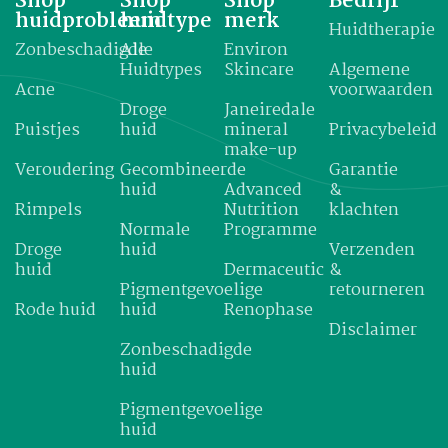
Shop
Shop
Shop
Bedrijf
huidprobleem
huidtype
merk
Huidtherapie
Zonbeschadigde
Alle
Environ
Huidtypes
Skincare
Algemene
Acne
voorwaarden
Droge
Janeiredale
Puistjes
huid
mineral
Privacybeleid
make-up
Veroudering
Gecombineerde
Garantie
huid
Advanced
&
Rimpels
Nutrition
klachten
Normale
Programme
Droge
huid
Verzenden
huid
Dermaceutic
&
Pigmentgevoelige
retourneren
Rode huid
huid
Renophase
Disclaimer
Zonbeschadigde
huid
Pigmentgevoelige
huid