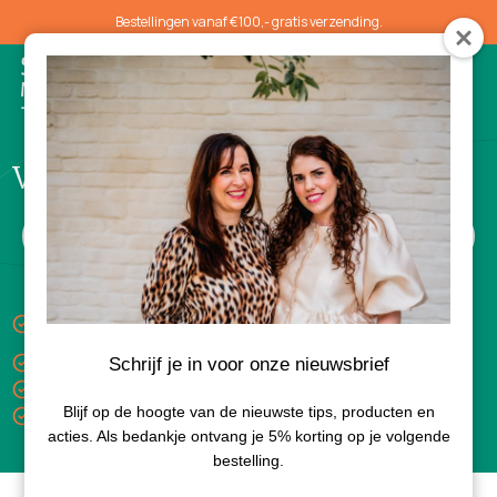
Bestellingen vanaf €100,- gratis verzending.
0
Vochtarme huid
Keuze uit gratis luxe sample bij aankoop van 3
producten
Gratis verzending vanaf €100,-
Schrijf je in voor onze nieuwsbrief
Levertijd 1-3 dagen
Blijf op de hoogte van de nieuwste tips, producten en
Bezorgd met PostNL
acties. Als bedankje ontvang je 5% korting op je volgende
bestelling.