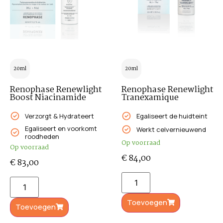
20ml
20ml
Renophase Renewlight
Renophase Renewlight
Boost Niacinamide
Tranexamique
Verzorgt & Hydrateert
Egaliseert de huidteint
Egaliseert en voorkomt
Werkt celvernieuwend
roodheden
Op voorraad
Op voorraad
€
84,00
€
83,00
Toevoegen
Toevoegen