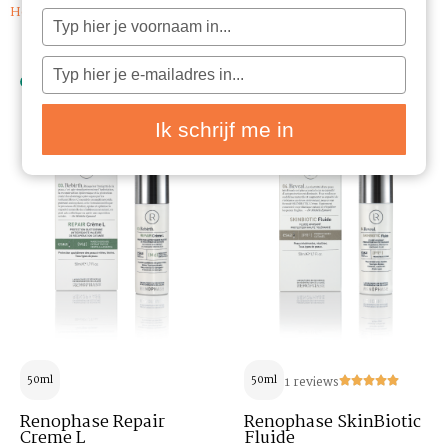
Home
/ Renophase
Typ
je
naam
in
Typ
je
e-
mailadres
in
Ik schrijf me in
50ml
50ml
1 reviews
Renophase Repair
Renophase SkinBiotic
Creme L
Fluide