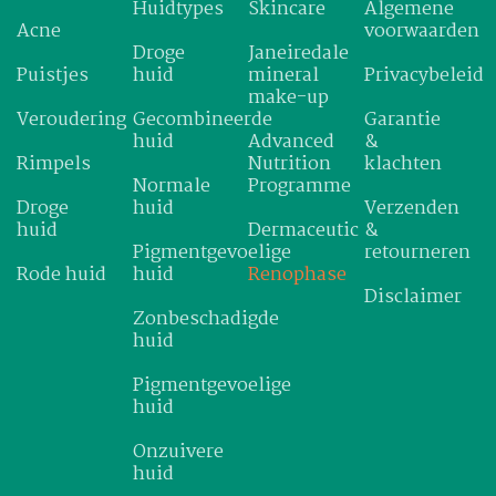
Huidtypes
Skincare
Algemene
Acne
voorwaarden
Droge
Janeiredale
Puistjes
huid
mineral
Privacybeleid
make-up
Veroudering
Gecombineerde
Garantie
huid
Advanced
&
Rimpels
Nutrition
klachten
Normale
Programme
Droge
huid
Verzenden
huid
Dermaceutic
&
Pigmentgevoelige
retourneren
Rode huid
huid
Renophase
Disclaimer
Zonbeschadigde
huid
Pigmentgevoelige
huid
Onzuivere
huid