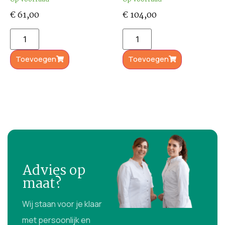
€
61,00
€
104,00
Toevoegen
Toevoegen
Advies op
maat?
Wij staan voor je klaar
met persoonlijk en