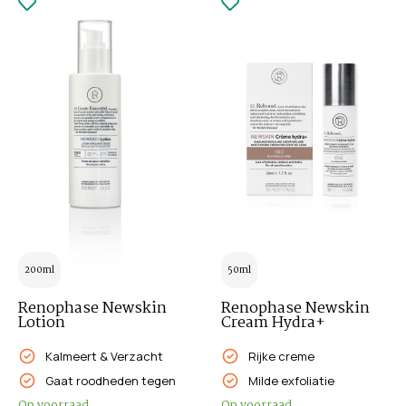
200ml
50ml
Renophase Newskin
Renophase Newskin
Lotion
Cream Hydra+
Kalmeert & Verzacht
Rijke creme
Gaat roodheden tegen
Milde exfoliatie
Op voorraad
Op voorraad