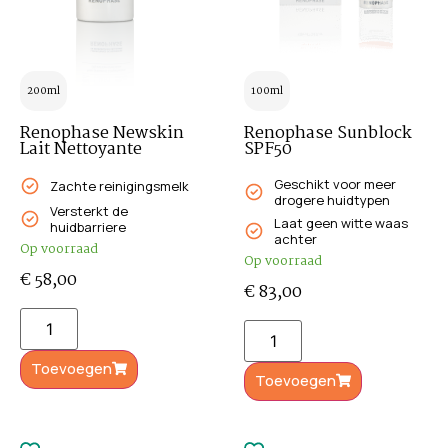
200ml
100ml
Renophase Newskin
Renophase Sunblock
Lait Nettoyante
SPF50
Geschikt voor meer
Zachte reinigingsmelk
drogere huidtypen
Versterkt de
Laat geen witte waas
huidbarriere
achter
Op voorraad
Op voorraad
€
58,00
€
83,00
Toevoegen
Toevoegen