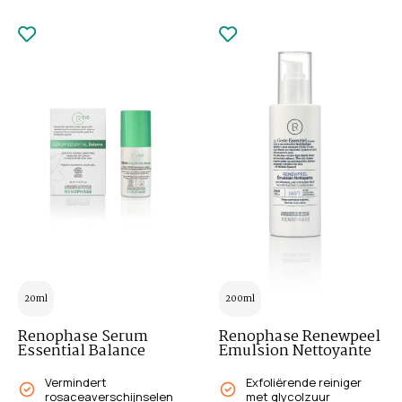
20ml
200ml
Renophase Serum
Renophase Renewpeel
Essential Balance
Emulsion Nettoyante
Vermindert
Exfoliërende reiniger
rosaceaverschijnselen
met glycolzuur