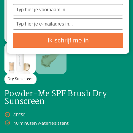
Typ
je
naam
in
Typ
je
e-
mailadres
in
Ik schrijf me in
Dry Sunscreen
Powder-Me SPF Brush Dry
Sunscreen
SPF30
40 minuten waterresistant