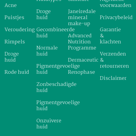
Acne
voorwaarden
Droge
Janeiredale
Puistjes
huid
mineral
Privacybeleid
make-up
Veroudering
Gecombineerde
Garantie
huid
Advanced
&
Rimpels
Nutrition
klachten
Normale
Programme
Droge
huid
Verzenden
huid
Dermaceutic
&
Pigmentgevoelige
retourneren
Rode huid
huid
Renophase
Disclaimer
Zonbeschadigde
huid
Pigmentgevoelige
huid
Onzuivere
huid