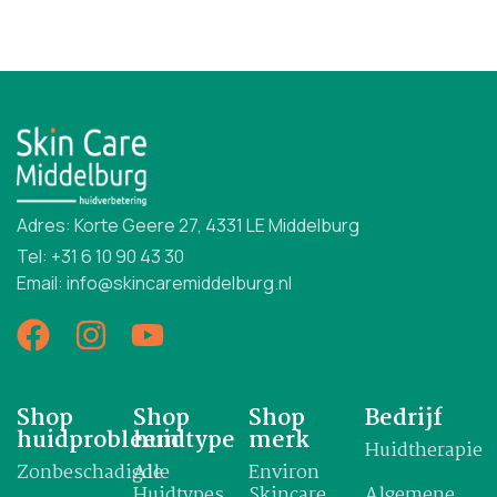
Adres: Korte Geere 27, 4331 LE Middelburg
Tel: +31 6 10 90 43 30
Email: info@skincaremiddelburg.nl
Shop
Shop
Shop
Bedrijf
huidprobleem
huidtype
merk
Huidtherapie
Zonbeschadigde
Alle
Environ
Huidtypes
Skincare
Algemene