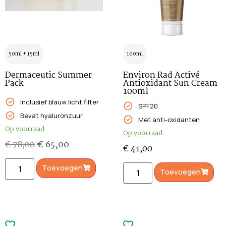
50ml + 15ml
100ml
Dermaceutic Summer
Environ Rad Activé
Pack
Antioxidant Sun Cream
100ml
Inclusief blauw licht filter
SPF20
Bevat hyaluronzuur
Met anti-oxidanten
Op voorraad
Op voorraad
€
78,00
€
65,00
€
41,00
Toevoegen
Toevoegen