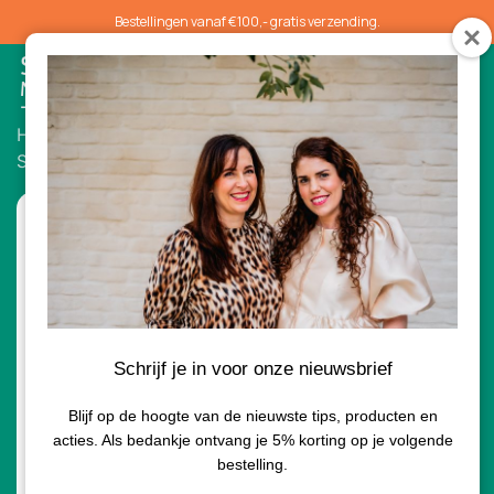
Bestellingen vanaf €100,- gratis verzending.
0
Home
/
Suncare
/ Powder-Me SPF Brush Dry
Sunscreen
Schrijf je in voor onze nieuwsbrief
Blijf op de hoogte van de nieuwste tips, producten en
acties. Als bedankje ontvang je 5% korting op je volgende
bestelling.