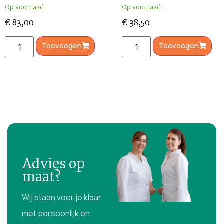
Op voorraad
Op voorraad
€
83,00
€
38,50
Toevoegen
Toevoegen
Advies op
maat?
Wij staan voor je klaar
met persoonlijk en