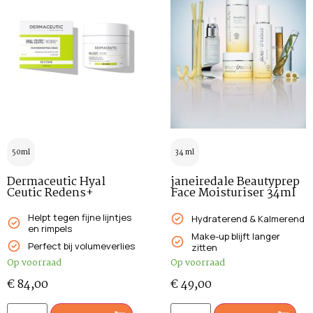
50ml
34 ml
Dermaceutic Hyal
janeiredale Beautyprep
Ceutic Redens+
Face Moisturiser 34ml
Helpt tegen fijne lijntjes
Hydraterend & Kalmerend
en rimpels
Make-up blijft langer
Perfect bij volumeverlies
zitten
Op voorraad
Op voorraad
€
84,00
€
49,00