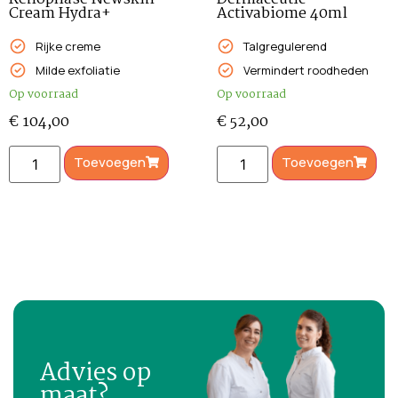
Cream Hydra+
Activabiome 40ml
Rijke creme
Talgregulerend
Milde exfoliatie
Vermindert roodheden
Op voorraad
Op voorraad
€
104,00
€
52,00
Toevoegen
Toevoegen
Advies op
maat?