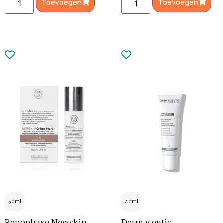
Toevoegen
Toevoegen
50ml
40ml
Renophase Newskin
Dermaceutic