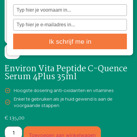
Typ
je
naam
in
Typ
je
e-
mailadres
in
Ik schrijf me in
2 reviews
35ml
Environ Vita Peptide C-Quence
Serum 4Plus 35ml
Hoogste dosering anti-oxidanten en vitamines
Enkel te gebruiken als je huid gewend is aan de
voorgaande stappen
€
135,00
Toevoegen aan winkelwagen