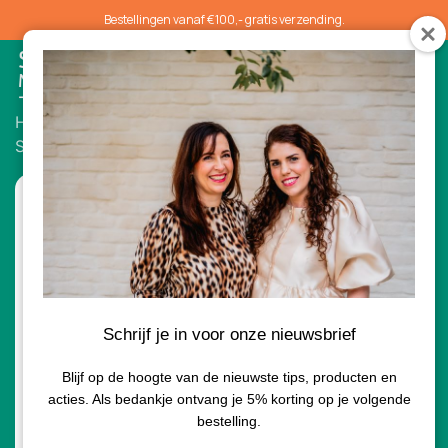
Bestellingen vanaf €100,- gratis verzending.
0
Home
/
Serums
/ Environ Vita Peptide C-Quence
Serum 4Plus 35ml
Schrijf je in voor onze nieuwsbrief
Blijf op de hoogte van de nieuwste tips, producten en
acties. Als bedankje ontvang je 5% korting op je volgende
bestelling.