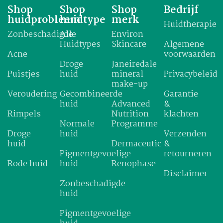
Shop
Shop
Shop
Bedrijf
huidprobleem
huidtype
merk
Huidtherapie
Zonbeschadigde
Alle
Environ
Huidtypes
Skincare
Algemene
Acne
voorwaarden
Droge
Janeiredale
Puistjes
huid
mineral
Privacybeleid
make-up
Veroudering
Gecombineerde
Garantie
huid
Advanced
&
Rimpels
Nutrition
klachten
Normale
Programme
Droge
huid
Verzenden
huid
Dermaceutic
&
Pigmentgevoelige
retourneren
Rode huid
huid
Renophase
Disclaimer
Zonbeschadigde
huid
Pigmentgevoelige