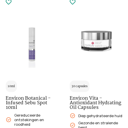
10ml
30 capsules
Environ Botanical -
Environ Vita -
Infused Sebu Spot
Antioxidant Hydrating
10ml
Oil Capsules
Gereduceerde
Diep gehydrateerde huid
ontstekingen en
Gezonde en stralende
roodheid
teint