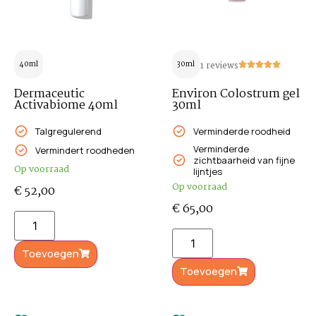
40ml
30ml
1 reviews
Dermaceutic
Environ Colostrum gel
Activabiome 40ml
30ml
Talgregulerend
Verminderde roodheid
Verminderde
Vermindert roodheden
zichtbaarheid van fijne
Op voorraad
lijntjes
Op voorraad
€
52,00
€
65,00
Toevoegen
Toevoegen