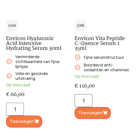
30ml
35ML
Environ Hyaluronic
Environ Vita Peptide
Acid Intensive
C-Quence Serum 1
Hydrating Serum 30ml
35ml
Verminderde
Fijne serumstructuur
zichtbaarheid van fijne
Boordevol anti-
lijntjes
oxidanten en vitamines
Volle en gezonde
Op voorraad
uitstraling
Op voorraad
€
116,00
€
66,00
Toevoegen
Toevoegen