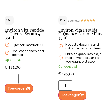
35ml
35ml
2 reviews
Environ Vita Peptide
Environ Vita Peptide
C-Quence Serum 4
C-Quence Serum 4Plus
35ml
35ml
Hoogste dosering anti-
Fijne serumstructuur
oxidanten en vitamines
Snel opgenomen door
Enkel te gebruiken als je
de huid
huid gewend is aan de
Op voorraad
voorgaande stappen
€
121,00
Op voorraad
€
135,00
Toevoegen
Toevoegen