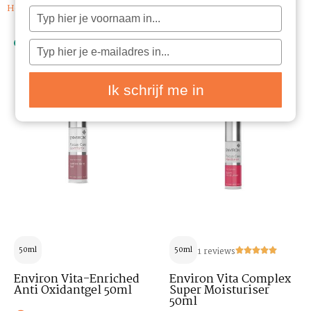
Home
/ Serums
Typ
je
naam
in
Typ
je
e-
mailadres
in
Ik schrijf me in
50ml
50ml
1 reviews
Environ Vita-Enriched
Environ Vita Complex
Anti Oxidantgel 50ml
Super Moisturiser
50ml