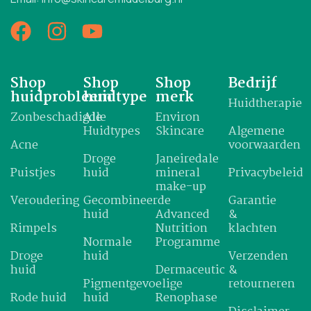
Shop
Shop
Shop
Bedrijf
huidprobleem
huidtype
merk
Huidtherapie
Zonbeschadigde
Alle
Environ
Huidtypes
Skincare
Algemene
Acne
voorwaarden
Droge
Janeiredale
Puistjes
huid
mineral
Privacybeleid
make-up
Veroudering
Gecombineerde
Garantie
huid
Advanced
&
Rimpels
Nutrition
klachten
Normale
Programme
Droge
huid
Verzenden
huid
Dermaceutic
&
Pigmentgevoelige
retourneren
Rode huid
huid
Renophase