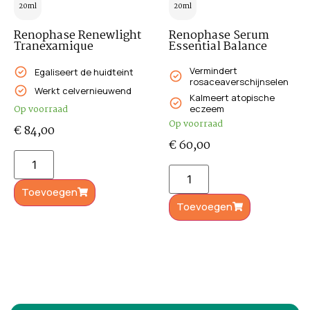
20ml
20ml
Renophase Renewlight
Renophase Serum
Tranexamique
Essential Balance
Vermindert
Egaliseert de huidteint
rosaceaverschijnselen
Werkt celvernieuwend
Kalmeert atopische
Op voorraad
eczeem
Op voorraad
€
84,00
€
60,00
Toevoegen
Toevoegen