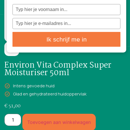
Typ
je
naam
in
Typ
je
e-
mailadres
in
Ik schrijf me in
1 reviews
50ml
Environ Vita Complex Super
Moisturiser 50ml
Intens gevoede huid
Glad en gehydrateerd huidoppervlak
€
51,00
Toevoegen aan winkelwagen