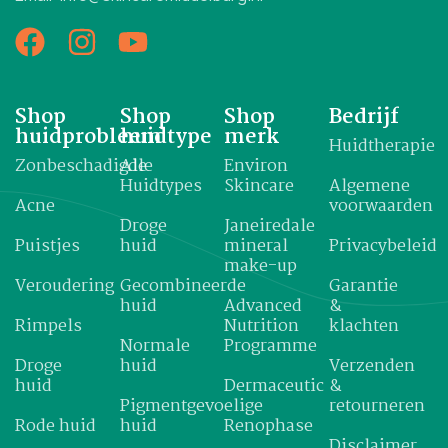
Shop
Shop
Shop
Bedrijf
huidprobleem
huidtype
merk
Huidtherapie
Zonbeschadigde
Alle
Environ
Huidtypes
Skincare
Algemene
Acne
voorwaarden
Droge
Janeiredale
Puistjes
huid
mineral
Privacybeleid
make-up
Veroudering
Gecombineerde
Garantie
huid
Advanced
&
Rimpels
Nutrition
klachten
Normale
Programme
Droge
huid
Verzenden
huid
Dermaceutic
&
Pigmentgevoelige
retourneren
Rode huid
huid
Renophase
Disclaimer