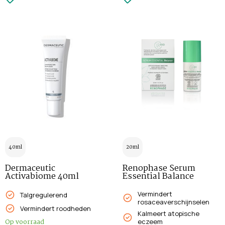
40ml
20ml
Dermaceutic
Renophase Serum
Activabiome 40ml
Essential Balance
Vermindert
Talgregulerend
rosaceaverschijnselen
Vermindert roodheden
Kalmeert atopische
Op voorraad
eczeem