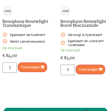
20ml
20ml
Renophase Renewlight
Renophase Renewlight
Tranexamique
Boost Niacinamide
Egaliseert de huidteint
Verzorgt & Hydrateert
Egaliseert en voorkomt
Werkt celvernieuwend
roodheden
Op voorraad
Op voorraad
€
84,00
€
83,00
Toevoegen
Toevoegen