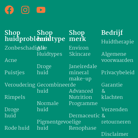
Shop
Shop
Shop
Bedrijf
huidprobleem
huidtype
merk
Huidtherapie
Zonbeschadigde
Alle
Environ
Huidtypes
Skincare
Algemene
Acne
voorwaarden
Droge
Janeiredale
Puistjes
huid
mineral
Privacybeleid
make-up
Veroudering
Gecombineerde
Garantie
huid
Advanced
&
Rimpels
Nutrition
klachten
Normale
Programme
Droge
huid
Verzenden
huid
Dermaceutic
&
Pigmentgevoelige
retourneren
Rode huid
huid
Renophase
Disclaimer