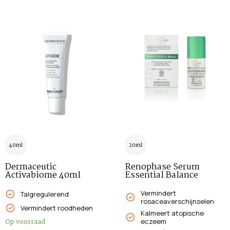
40ml
20ml
Dermaceutic
Renophase Serum
Activabiome 40ml
Essential Balance
Vermindert
Talgregulerend
rosaceaverschijnselen
Vermindert roodheden
Kalmeert atopische
Op voorraad
eczeem