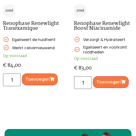
20ml
20ml
Renophase Renewlight
Renophase Renewlight
Tranexamique
Boost Niacinamide
Egaliseert de huidteint
Verzorgt & Hydrateert
Egaliseert en voorkomt
Werkt celvernieuwend
roodheden
Op voorraad
Op voorraad
€
84,00
€
83,00
Toevoegen
Toevoegen