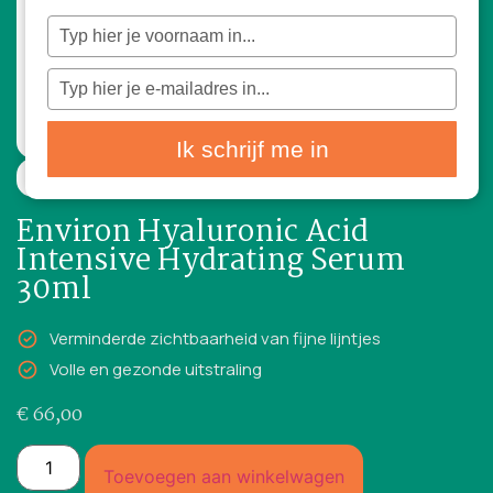
Typ
je
naam
in
Typ
je
e-
mailadres
in
Ik schrijf me in
30ml
Environ Hyaluronic Acid
Intensive Hydrating Serum
30ml
Verminderde zichtbaarheid van fijne lijntjes
Volle en gezonde uitstraling
€
66,00
Toevoegen aan winkelwagen