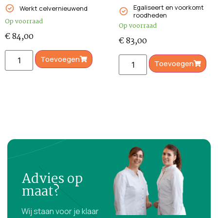
Egaliseert en voorkomt
Werkt celvernieuwend
roodheden
Op voorraad
Op voorraad
€
84,00
€
83,00
Toevoegen
Toevoegen
Advies op
maat?
Wij staan voor je klaar