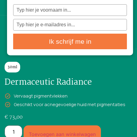
Typ
je
naam
in
Typ
je
e-
mailadres
in
Ik schrijf me in
30ml
Dermaceutic Radiance
Vervaagt pigmentvlekken
Geschikt voor acnegevoelige huid met pigmentaties
€
73,00
Toevoegen aan winkelwagen