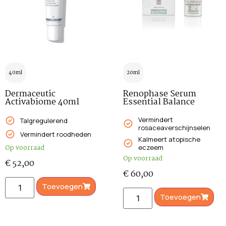
40ml
20ml
Dermaceutic
Renophase Serum
Activabiome 40ml
Essential Balance
Vermindert
Talgregulerend
rosaceaverschijnselen
Vermindert roodheden
Kalmeert atopische
Op voorraad
eczeem
Op voorraad
€
52,00
€
60,00
Toevoegen
Toevoegen