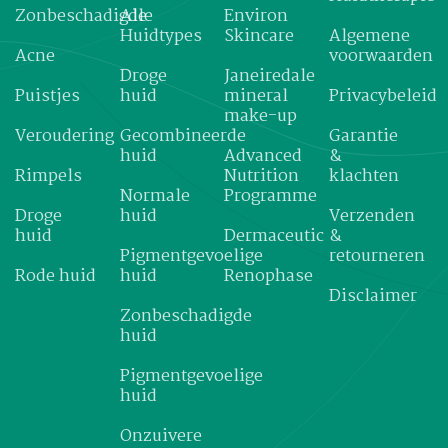
Zonbeschadigde
Alle
Environ
Huidtypes
Skincare
Algemene
Acne
voorwaarden
Droge
Janeiredale
Puistjes
huid
mineral
Privacybeleid
make-up
Veroudering
Gecombineerde
Garantie
huid
Advanced
&
Rimpels
Nutrition
klachten
Normale
Programme
Droge
huid
Verzenden
huid
Dermaceutic
&
Pigmentgevoelige
retourneren
Rode huid
huid
Renophase
Disclaimer
Zonbeschadigde
huid
Pigmentgevoelige
huid
Onzuivere