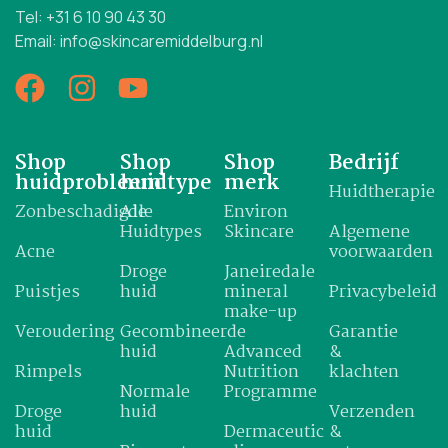
Tel: +31 6 10 90 43 30
Email: info@skincaremiddelburg.nl
Shop
Shop
Shop
Bedrijf
huidprobleem
huidtype
merk
Huidtherapie
Zonbeschadigde
Alle
Environ
Huidtypes
Skincare
Algemene
Acne
voorwaarden
Droge
Janeiredale
Puistjes
huid
mineral
Privacybeleid
make-up
Veroudering
Gecombineerde
Garantie
huid
Advanced
&
Rimpels
Nutrition
klachten
Normale
Programme
Droge
huid
Verzenden
huid
Dermaceutic
&