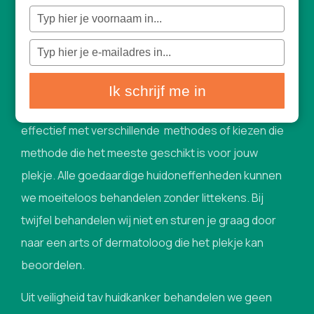
Typ
Huidoneffenheden
je
naam
in
Typ
je
Heb je last van storende hobbeltjes of bobbeltjes,
e-
mailadres
in
vlekjes of plekjes op je huid? Op het gezicht of
Ik schrijf me in
lichaam? We behandelen deze al ruim vijftien jaar
effectief met verschillende methodes of kiezen die
methode die het meeste geschikt is voor jouw
plekje. Alle goedaardige huidoneffenheden kunnen
we moeiteloos behandelen zonder littekens. Bij
twijfel behandelen wij niet en sturen je graag door
naar een arts of dermatoloog die het plekje kan
beoordelen.
Uit veiligheid tav huidkanker behandelen we geen