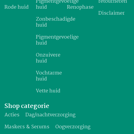
Pigmentgevoelige
retourneren
Rode huid
huid
Renophase
Disclaimer
Zonbeschadigde
huid
Pigmentgevoelige
huid
Onzuivere
huid
Vochtarme
huid
Vette huid
Shop categorie
Acties
Dag/nachtverzorging
Maskers & Serums
Oogverzorging