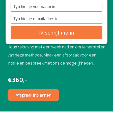
Typ
Plasmalift
je
naam
in
Typ
je
Plasmalift is een zeer effectieve methode om
e-
mailadres
in
overtollige huid op het bovenooglid te behandelen.
Ik schrijf me in
De resultaten zijn bij het bovenooglid het mooist.
Houd rekening met een week nadien om te herstellen
van deze methode. Maak een afspraak voor een
intake en bespreek met ons de mogelijkheden.
€360,-
Afspraak inplannen