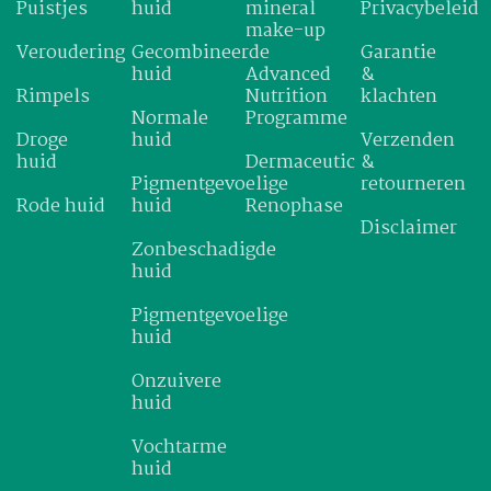
Puistjes
huid
mineral
Privacybeleid
make-up
Veroudering
Gecombineerde
Garantie
huid
Advanced
&
Rimpels
Nutrition
klachten
Normale
Programme
Droge
huid
Verzenden
huid
Dermaceutic
&
Pigmentgevoelige
retourneren
Rode huid
huid
Renophase
Disclaimer
Zonbeschadigde
huid
Pigmentgevoelige
huid
Onzuivere
huid
Vochtarme
huid