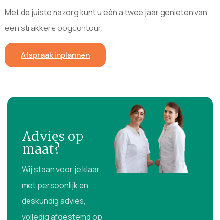
Met de juiste nazorg kunt u één a twee jaar genieten van
een strakkere oogcontour.
Afspraak inplannen
Advies op
maat?
Wij staan voor je klaar
met persoonlijk en
deskundig advies,
volledig afgestemd op