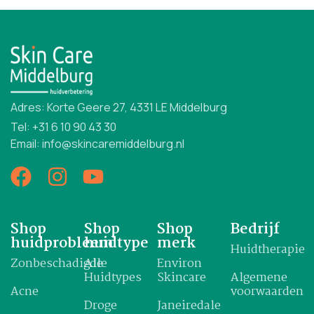
Adres: Korte Geere 27, 4331 LE Middelburg
Tel: +31 6 10 90 43 30
Email: info@skincaremiddelburg.nl
Shop
Shop
Shop
Bedrijf
huidprobleem
huidtype
merk
Huidtherapie
Zonbeschadigde
Alle
Environ
Huidtypes
Skincare
Algemene
Acne
voorwaarden
Droge
Janeiredale