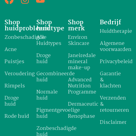
Shop
Shop
Shop
Bedrijf
huidprobleem
huidtype
merk
Huidtherapie
Zonbeschadigde
Alle
Environ
Huidtypes
Skincare
Algemene
Acne
voorwaarden
Droge
Janeiredale
Puistjes
huid
mineral
Privacybeleid
make-up
Veroudering
Gecombineerde
Garantie
huid
Advanced
&
Rimpels
Nutrition
klachten
Normale
Programme
Droge
huid
Verzenden
huid
Dermaceutic
&
Pigmentgevoelige
retourneren
Rode huid
huid
Renophase
Disclaimer
Zonbeschadigde
huid