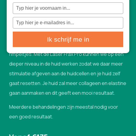
30-75 min
Typ
je
naam
Laser Frax Pro 1550nm
in
Typ
je
e-
mailadres
Met onze nieuwste Laser Frax Pro behandelen we
in
Ik schrijf me in
effectief jouw huidverslapping, littekens en
rimpeltjes. Met de Laser Frax Pro kunnen we op een
dieper niveau in de huid werken zodat we daar meer
stimulatie afgeven aan de huidcellen en je huid zelf
gaat resetten. Je huid zal meer collageen en elastine
gaan aanmaken en dit geeft een mooi resultaat.
Meerdere behandelingen zijn meestal nodig voor
een goed resultaat.