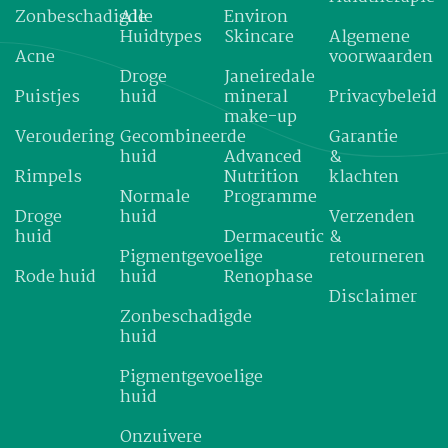
Zonbeschadigde
Alle
Environ
Huidtypes
Skincare
Algemene
Acne
voorwaarden
Droge
Janeiredale
Puistjes
huid
mineral
Privacybeleid
make-up
Veroudering
Gecombineerde
Garantie
huid
Advanced
&
Rimpels
Nutrition
klachten
Normale
Programme
Droge
huid
Verzenden
huid
Dermaceutic
&
Pigmentgevoelige
retourneren
Rode huid
huid
Renophase
Disclaimer
Zonbeschadigde
huid
Pigmentgevoelige
huid
Onzuivere