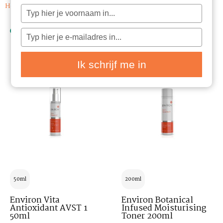
Home
/ Huidproblemen / Normale huid
Typ
je
naam
in
Typ
je
e-
mailadres
in
Ik schrijf me in
50ml
200ml
Environ Vita
Environ Botanical
Antioxidant AVST 1
Infused Moisturising
50ml
Toner 200ml