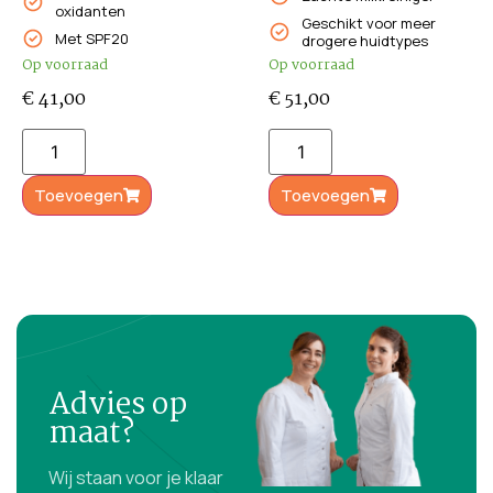
oxidanten
Geschikt voor meer
Met SPF20
drogere huidtypes
Op voorraad
Op voorraad
€
41,00
€
51,00
Toevoegen
Toevoegen
Advies op
maat?
Wij staan voor je klaar