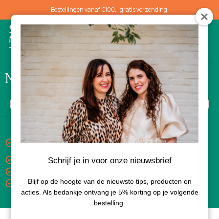
Bestellingen vanaf €100,- gratis verzending.
0
Normale huid
Keuze uit gratis luxe sample bij aankoop van 3
producten
Gratis verzending vanaf €100,-
Schrijf je in voor onze nieuwsbrief
Levertijd 1-3 dagen
Blijf op de hoogte van de nieuwste tips, producten en
Bezorgd met PostNL
acties. Als bedankje ontvang je 5% korting op je volgende
bestelling.