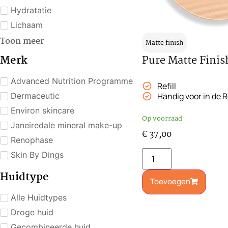
Hydratatie
Lichaam
Toon meer
Matte finish
Merk
Pure Matte Fini
Advanced Nutrition Programme
Refill
Dermaceutic
Handig voor in de 
Environ skincare
Op voorraad
Janeiredale mineral make-up
€
37,00
Renophase
Skin By Dings
Huidtype
Toevoegen
Alle Huidtypes
Droge huid
Gecombineerde huid