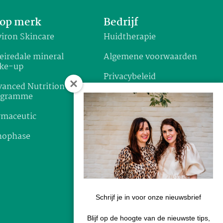
op merk
Bedrijf
iron Skincare
Huidtherapie
eiredale mineral
Algemene voorwaarden
ke-up
Privacybeleid
anced Nutrition
ogramme
Garantie & klachten
rmaceutic
Verzenden & retourneren
nophase
Disclaimer
Schrijf je in voor onze nieuwsbrief
Blijf op de hoogte van de nieuwste tips,