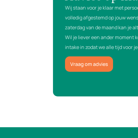
Wij staan voor je klaar met perso
volledig afgestemd op jouw wens
zaterdag van de maand kan je alt
Wil je liever een ander moment 
intake in zodat we alle tijd voor 
Vraag om advies