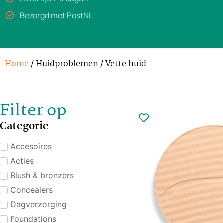
Bezorgd met PostNL
Home
/ Huidproblemen / Vette huid
Filter op
Categorie
Accesoires
Acties
Blush & bronzers
Concealers
Dagverzorging
Foundations