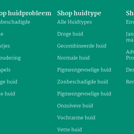
op huidprobleem
Shop huidtype
Sh
beschadigde
Alle Huidtypes
Env
ne
Droge huid
Jan
ma
stjes
Gecombineerde huid
Adv
oudering
Normale huid
Pr
pels
Pigmentgevoelige huid
De
ge huid
Zonbeschadigde huid
Re
e huid
Pigmentgevoelige huid
Onzuivere huid
Vochtarme huid
Vette huid