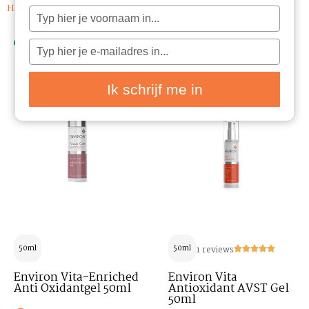
Home
/ Ingrediënten / Provitamine B5
Typ
je
naam
in
Typ
je
e-
mailadres
in
Ik schrijf me in
50ml
50ml
1 reviews
Environ Vita-Enriched
Environ Vita
Anti Oxidantgel 50ml
Antioxidant AVST Gel
50ml