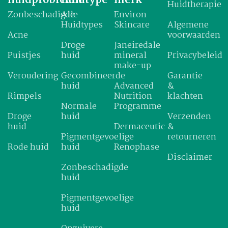
Huidtherapie
Zonbeschadigde
Alle
Environ
Huidtypes
Skincare
Algemene
Acne
voorwaarden
Droge
Janeiredale
Puistjes
huid
mineral
Privacybeleid
make-up
Veroudering
Gecombineerde
Garantie
huid
Advanced
&
Rimpels
Nutrition
klachten
Normale
Programme
Droge
huid
Verzenden
huid
Dermaceutic
&
Pigmentgevoelige
retourneren
Rode huid
huid
Renophase
Disclaimer
Zonbeschadigde
huid
Pigmentgevoelige
huid