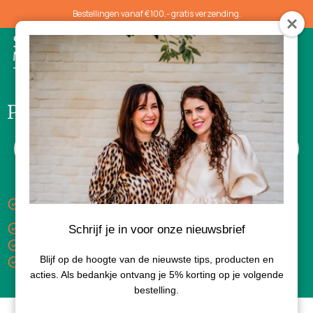
Bestellingen vanaf €100,- gratis verzending.
0
Provitamine B5
Keuze uit gratis luxe sample bij aankoop van 3
producten
Gratis verzending vanaf €100,-
Schrijf je in voor onze nieuwsbrief
Levertijd 1-3 dagen
Blijf op de hoogte van de nieuwste tips, producten en
Bezorgd met PostNL
acties. Als bedankje ontvang je 5% korting op je volgende
bestelling.