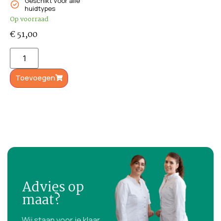
Geschikt voor alle
huidtypes
Op voorraad
€
51,00
Toevoegen
Advies op
maat?
Wij staan voor je klaar