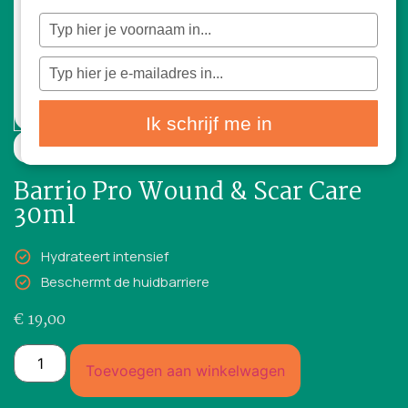
Typ
je
naam
in
Typ
je
e-
mailadres
in
Ik schrijf me in
30ml
Barrio Pro Wound & Scar Care
30ml
Hydrateert intensief
Beschermt de huidbarriere
€
19,00
Toevoegen aan winkelwagen