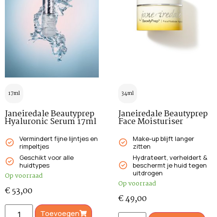
17ml
34ml
Janeiredale Beautyprep
Janeiredale Beautyprep
Hyaluronic Serum 17ml
Face Moisturiser
Vermindert fijne lijntjes en
Make-up blijft langer
rimpeltjes
zitten
Geschikt voor alle
Hydrateert, verheldert &
huidtypes
beschermt je huid tegen
uitdrogen
Op voorraad
Op voorraad
€
53,00
€
49,00
Toevoegen