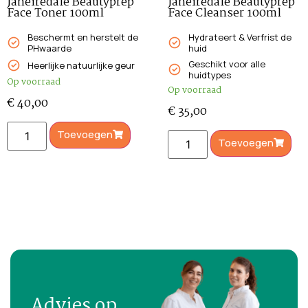
Janeiredale Beautyprep
Janeiredale Beautyprep
Face Toner 100ml
Face Cleanser 100ml
Beschermt en herstelt de
Hydrateert & Verfrist de
PHwaarde
huid
Geschikt voor alle
Heerlijke natuurlijke geur
huidtypes
Op voorraad
Op voorraad
€
40,00
€
35,00
Toevoegen
Toevoegen
Advies op