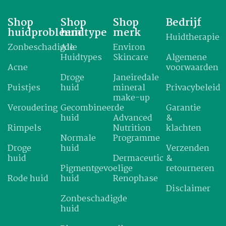
Shop
Shop
Shop
Bedrijf
huidprobleem
huidtype
merk
Huidtherapie
Zonbeschadigde
Alle
Environ
Huidtypes
Skincare
Algemene
Acne
voorwaarden
Droge
Janeiredale
Puistjes
huid
mineral
Privacybeleid
make-up
Veroudering
Gecombineerde
Garantie
huid
Advanced
&
Rimpels
Nutrition
klachten
Normale
Programme
Droge
huid
Verzenden
huid
Dermaceutic
&
Pigmentgevoelige
retourneren
Rode huid
huid
Renophase
Disclaimer
Zonbeschadigde
huid