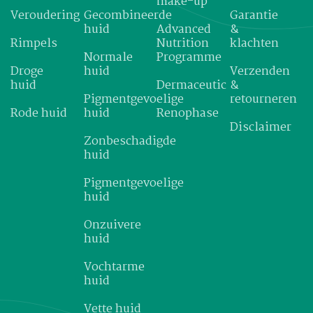
make-up
Veroudering
Gecombineerde
Garantie
huid
Advanced
&
Rimpels
Nutrition
klachten
Normale
Programme
Droge
huid
Verzenden
huid
Dermaceutic
&
Pigmentgevoelige
retourneren
Rode huid
huid
Renophase
Disclaimer
Zonbeschadigde
huid
Pigmentgevoelige
huid
Onzuivere
huid
Vochtarme
huid
Vette huid