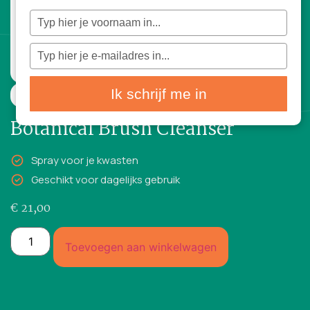
Typ
je
naam
in
Typ
je
e-
mailadres
in
Ik schrijf me in
118ml
Botanical Brush Cleanser
Spray voor je kwasten
Geschikt voor dagelijks gebruik
€
21,00
Toevoegen aan winkelwagen