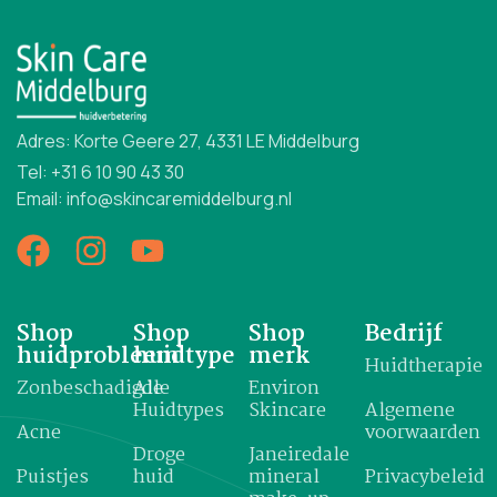
Adres: Korte Geere 27, 4331 LE Middelburg
Tel: +31 6 10 90 43 30
Email: info@skincaremiddelburg.nl
Shop
Shop
Shop
Bedrijf
huidprobleem
huidtype
merk
Huidtherapie
Zonbeschadigde
Alle
Environ
Huidtypes
Skincare
Algemene
Acne
voorwaarden
Droge
Janeiredale
Puistjes
huid
mineral
Privacybeleid