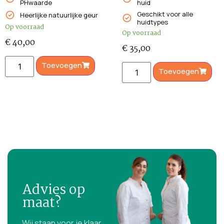
PHwaarde
huid
Geschikt voor alle
Heerlijke natuurlijke geur
huidtypes
Op voorraad
Op voorraad
€
40,00
€
35,00
Toevoegen
Toevoegen
Advies op
maat?
Wij staan voor je klaar