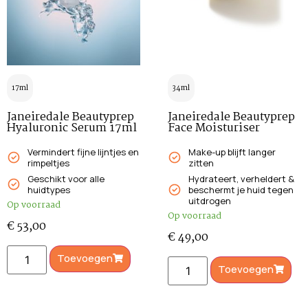
17ml
34ml
Janeiredale Beautyprep
Janeiredale Beautyprep
Hyaluronic Serum 17ml
Face Moisturiser
Vermindert fijne lijntjes en
Make-up blijft langer
rimpeltjes
zitten
Geschikt voor alle
Hydrateert, verheldert &
huidtypes
beschermt je huid tegen
uitdrogen
Op voorraad
Op voorraad
€
53,00
€
49,00
Toevoegen
Toevoegen