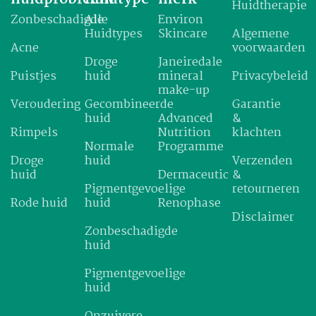
Huidtherapie
Zonbeschadigde
Alle
Environ
Huidtypes
Skincare
Algemene
Acne
voorwaarden
Droge
Janeiredale
Puistjes
huid
mineral
Privacybeleid
make-up
Veroudering
Gecombineerde
Garantie
huid
Advanced
&
Rimpels
Nutrition
klachten
Normale
Programme
Droge
huid
Verzenden
huid
Dermaceutic
&
Pigmentgevoelige
retourneren
Rode huid
huid
Renophase
Disclaimer
Zonbeschadigde
huid
Pigmentgevoelige
huid