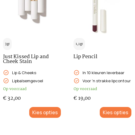
3gr
1,1gr
Just Kissed Lip and
Lip Pencil
Cheek Stain
Lip & Cheeks
In 10 kleuren leverbaar
Lipbalsemgevoel
Voor 'n strakke lipcontour
Op voorraad
Op voorraad
€
32,00
€
19,00
Kies opties
Kies opties