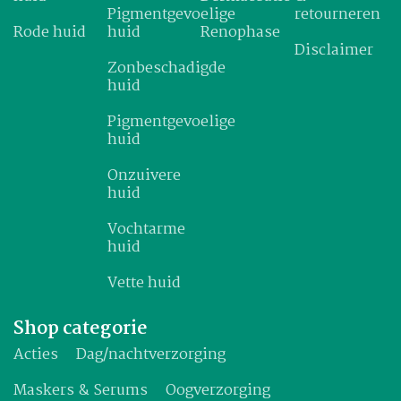
Pigmentgevoelige
retourneren
Rode huid
huid
Renophase
Disclaimer
Zonbeschadigde
huid
Pigmentgevoelige
huid
Onzuivere
huid
Vochtarme
huid
Vette huid
Shop categorie
Acties
Dag/nachtverzorging
Maskers & Serums
Oogverzorging