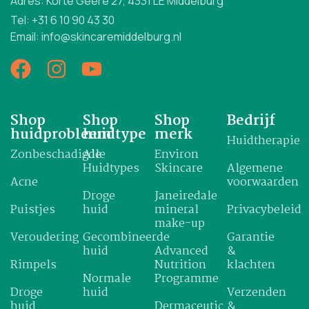
Adres: Korte Geere 27, 4331 LE Middelburg
Tel: +31 6 10 90 43 30
Email: info@skincaremiddelburg.nl
Shop
Shop
Shop
Bedrijf
huidprobleem
huidtype
merk
Huidtherapie
Zonbeschadigde
Alle
Environ
Huidtypes
Skincare
Algemene
Acne
voorwaarden
Droge
Janeiredale
Puistjes
huid
mineral
Privacybeleid
make-up
Veroudering
Gecombineerde
Garantie
huid
Advanced
&
Rimpels
Nutrition
klachten
Normale
Programme
Droge
huid
Verzenden
huid
Dermaceutic
&