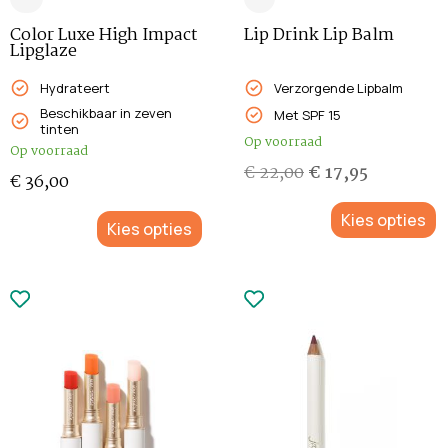
Color Luxe High Impact
Lip Drink Lip Balm
Lipglaze
Hydrateert
Verzorgende Lipbalm
Beschikbaar in zeven
Met SPF 15
tinten
Op voorraad
Op voorraad
€
22,00
€
17,95
€
36,00
Kies opties
Kies opties