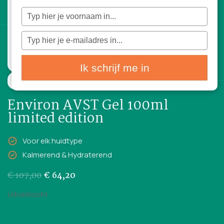
Typ
je
naam
in
Typ
je
e-
mailadres
in
Ik schrijf me in
100ml
Environ AVST Gel 100ml
limited edition
Voor elk huidtype
Kalmerend & Hydraterend
€
107,00
€
64,20
Uitverkocht