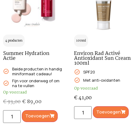
4 producten
100ml
Summer Hydration
Environ Rad Activé
Actie
Antioxidant Sun Cream
100ml
Beide producten in handig
SPF20
miniformaat cadeau!
Met anti-oxidanten
Fijn voor onderweg of om
na te vullen
Op voorraad
Op voorraad
€
41,00
€
93,00
€
89,00
Toevoegen
Toevoegen