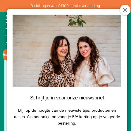
Bestellingen vanaf €100,- gratis verzending.
0
Home
/
Acties
/ Environ AVST Gel 100ml limited
edition
Aanbieding!
Schrijf je in voor onze nieuwsbrief
Blijf op de hoogte van de nieuwste tips, producten en
acties. Als bedankje ontvang je 5% korting op je volgende
bestelling.