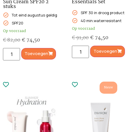
Sun Cream SPF20 2
Essentials Set
stuks
SPF 30 in droog product
Tot eind augustus geldig
40 min.waterresistant
SPF20
Op voorraad
Op voorraad
€
91,00
€
74,50
€
82,00
€
74,50
Toevoegen
Toevoegen
Nieuw