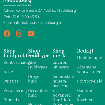
Adres: Korte Geere 27, 4331 LE Middelburg
Tel: +31 6 10 90 43 30
Email: info@skincaremiddelburg.nl
Shop
Shop
Shop
Bedrijf
huidprobleem
huidtype
merk
Huidtherapie
Zonbeschadigde
Alle
Environ
Huidtypes
Skincare
Algemene
Acne
voorwaarden
Droge
Janeiredale
Puistjes
huid
mineral
Privacybeleid
make-up
Veroudering
Gecombineerde
Garantie
huid
Advanced
&
Rimpels
Nutrition
klachten
Normale
Programme