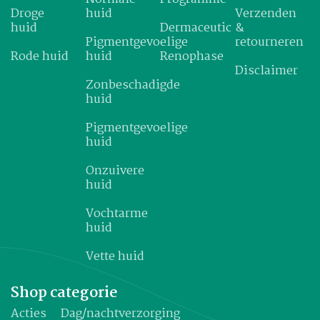
Droge
huid
Verzenden
huid
Dermaceutic
&
Pigmentgevoelige
retourneren
Rode huid
huid
Renophase
Disclaimer
Zonbeschadigde
huid
Pigmentgevoelige
huid
Onzuivere
huid
Vochtarme
huid
Vette huid
Shop categorie
Acties
Dag/nachtverzorging