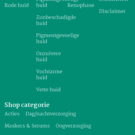
Rode huid
huid
Renophase
Disclaimer
Zonbeschadigde
huid
Pigmentgevoelige
huid
Onzuivere
huid
Vochtarme
huid
Vette huid
Shop categorie
Acties
Dag/nachtverzorging
Maskers & Serums
Oogverzorging