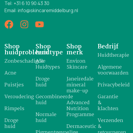
Tel: +31 6 10 90 43 30
Email: info@skincaremiddelburg.nl
Shop
Shop
Shop
Bedrijf
huidprobleem
huidtype
merk
Huidtherapie
Zonbeschadigde
Alle
Environ
Huidtypes
Skincare
Algemene
Acne
voorwaarden
Droge
Janeiredale
Puistjes
huid
mineral
Privacybeleid
make-up
Veroudering
Gecombineerde
Garantie
huid
Advanced
&
Rimpels
Nutrition
klachten
Normale
Programme
Droge
huid
Verzenden
huid
Dermaceutic
&
Pigmentgevoelige
retourneren