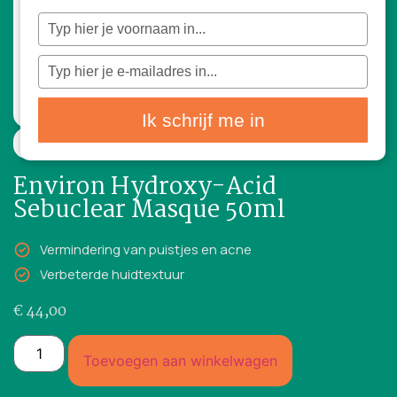
Typ
je
naam
in
Typ
je
e-
mailadres
in
Ik schrijf me in
50ml
Environ Hydroxy-Acid
Sebuclear Masque 50ml
Vermindering van puistjes en acne
Verbeterde huidtextuur
€
44,00
Toevoegen aan winkelwagen