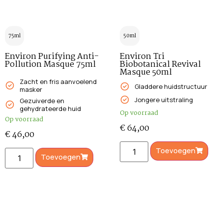
75ml
50ml
Environ Purifying Anti-
Environ Tri
Pollution Masque 75ml
Biobotanical Revival
Masque 50ml
Zacht en fris aanvoelend
Gladdere huidstructuur
masker
Jongere uitstraling
Gezuiverde en
gehydrateerde huid
Op voorraad
Op voorraad
€
64,00
€
46,00
Toevoegen
Toevoegen