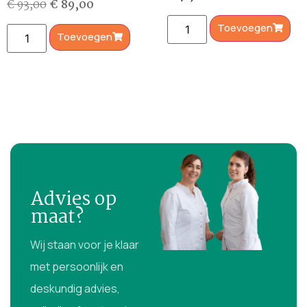
€
93,00
€
89,00
Toevoegen
Toevoegen
Advies op
maat?
Wij staan voor je klaar
met persoonlijk en
deskundig advies,