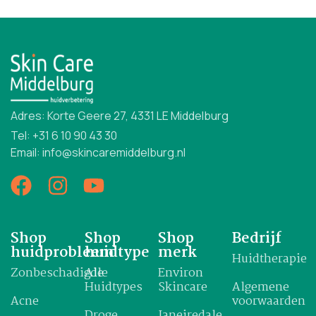
Adres: Korte Geere 27, 4331 LE Middelburg
Tel: +31 6 10 90 43 30
Email: info@skincaremiddelburg.nl
Shop
Shop
Shop
Bedrijf
huidprobleem
huidtype
merk
Huidtherapie
Zonbeschadigde
Alle
Environ
Huidtypes
Skincare
Algemene
Acne
voorwaarden
Droge
Janeiredale