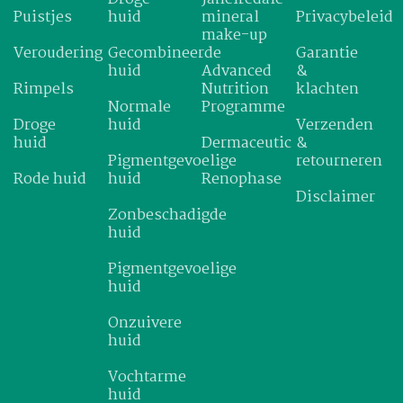
Puistjes
huid
mineral
Privacybeleid
make-up
Veroudering
Gecombineerde
Garantie
huid
Advanced
&
Rimpels
Nutrition
klachten
Normale
Programme
Droge
huid
Verzenden
huid
Dermaceutic
&
Pigmentgevoelige
retourneren
Rode huid
huid
Renophase
Disclaimer
Zonbeschadigde
huid
Pigmentgevoelige
huid
Onzuivere
huid
Vochtarme
huid