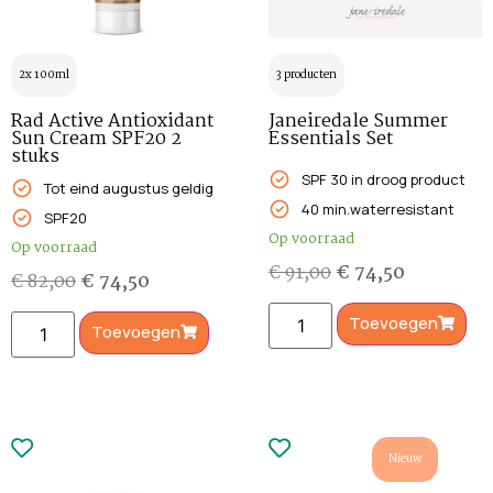
2x 100ml
3 producten
Rad Active Antioxidant
Janeiredale Summer
Sun Cream SPF20 2
Essentials Set
stuks
SPF 30 in droog product
Tot eind augustus geldig
40 min.waterresistant
SPF20
Op voorraad
Op voorraad
€
91,00
€
74,50
€
82,00
€
74,50
Toevoegen
Toevoegen
Nieuw