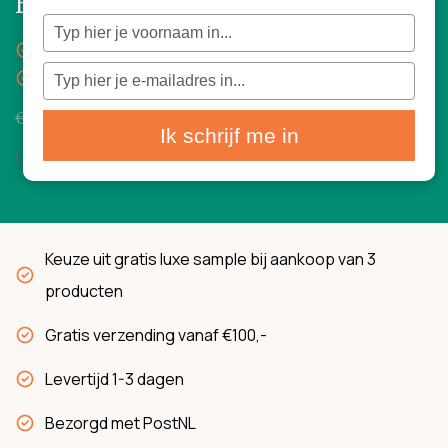
Environ The Clean Routine 2
Typ
je
Dubbele reiniging
naam
in
Typ
Gratis Pre Cleansing Oil
je
e-
mailadres
€
163,00
€
128,00
in
Ik schrijf me in
Uitverkocht
Keuze uit gratis luxe sample bij aankoop van 3
producten
Gratis verzending vanaf €100,-
Levertijd 1-3 dagen
Bezorgd met PostNL