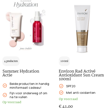
4 producten
100ml
Summer Hydration
Environ Rad Activé
Actie
Antioxidant Sun Cream
100ml
Beide producten in handig
SPF20
miniformaat cadeau!
Met anti-oxidanten
Fijn voor onderweg of om
na te vullen
Op voorraad
Op voorraad
€
41,00