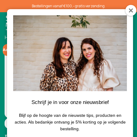
Bestellingen vanaf €100,- gratis verzending.
0
Home
/
Acties
/ Environ The Clean Routine 2
Aanbieding!
Schrijf je in voor onze nieuwsbrief
Blijf op de hoogte van de nieuwste tips, producten en
acties. Als bedankje ontvang je 5% korting op je volgende
Eerste stap naar een gezonde huid!
bestelling.