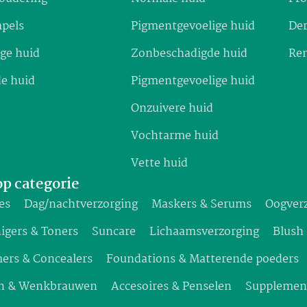
pels
Pigmentgevoelige huid
De
ge huid
Zonbeschadigde huid
Re
e huid
Pigmentgevoelige huid
Onzuivere huid
Vochtarme huid
Vette huid
p categorie
es
Dag/nachtverzorging
Maskers & Serums
Oogver
igers & Toners
Suncare
Lichaamsverzorging
Blush
ers & Concealers
Foundations & Matterende poeders
n & Wenkbrauwen
Accesoires & Penselen
Supplemen