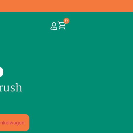
0
n
Brush
inkelwagen