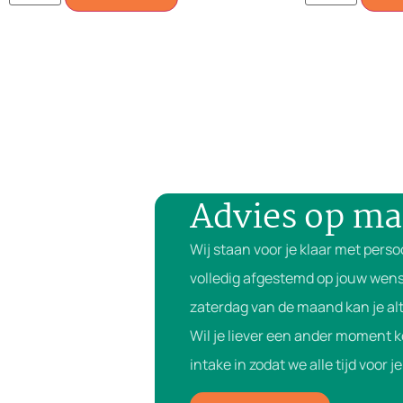
Advies op ma
Wij staan voor je klaar met perso
volledig afgestemd op jouw wens
zaterdag van de maand kan je alt
Wil je liever een ander moment 
intake in zodat we alle tijd voor 