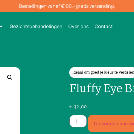
Bestellingen vanaf €100,- gratis verzending.
Gezichtsbehandelingen
Over ons
Contact
Ideaal om goed je kleur te verdele
Fluffy Eye 
€
32,00
Toevoegen aan w