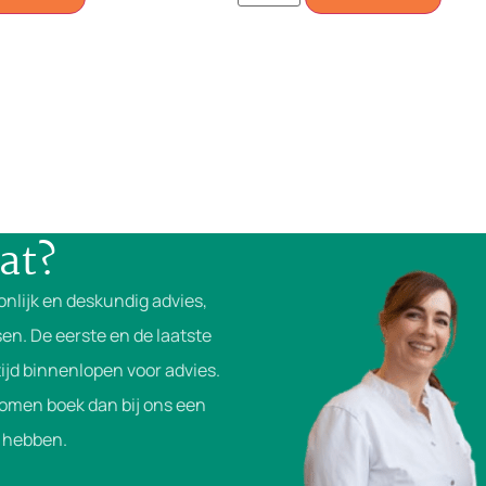
at?
onlijk en deskundig advies,
en. De eerste en de laatste
ijd binnenlopen voor advies.
komen boek dan bij ons een
je hebben.