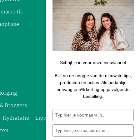
rmaceutic
Verzenden & retourneren
nophase
Disclaimer
Schrijf je in voor onze nieuwsbrief
Blijf op de hoogte van de nieuwste tips,
producten en acties. Als bedankje
ontvang je 5% korting op je volgende
zorging
bestelling.
 & Bronzers
Typ
je
Hydratatie
Lippen
naam
in
Typ
ten
je
e-
mailadres