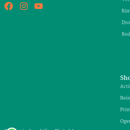
Rim
Dro
Rod
Sho
Acti
Rein
Prim
Oge