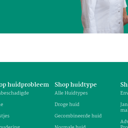
op huidprobleem
Shop huidtype
Sh
beschadigde
Alle Huidtypes
Env
ne
Droge huid
Jan
ma
stjes
Gecombineerde huid
Adv
oudering
Normale huid
Pr