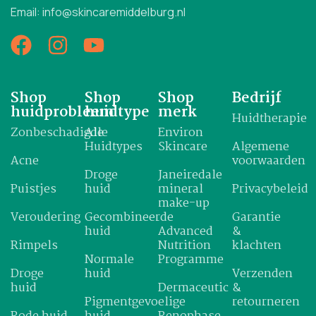
Email: info@skincaremiddelburg.nl
Shop
Shop
Shop
Bedrijf
huidprobleem
huidtype
merk
Huidtherapie
Zonbeschadigde
Alle
Environ
Huidtypes
Skincare
Algemene
Acne
voorwaarden
Droge
Janeiredale
Puistjes
huid
mineral
Privacybeleid
make-up
Veroudering
Gecombineerde
Garantie
huid
Advanced
&
Rimpels
Nutrition
klachten
Normale
Programme
Droge
huid
Verzenden
huid
Dermaceutic
&
Pigmentgevoelige
retourneren