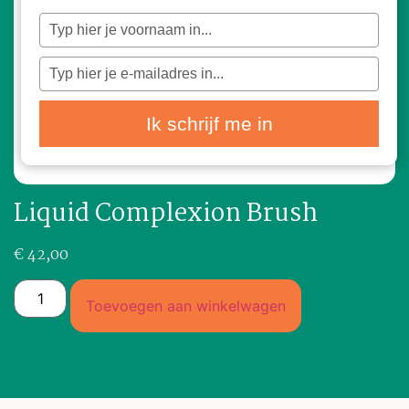
Typ
je
naam
in
Typ
je
e-
mailadres
in
Ik schrijf me in
Liquid Complexion Brush
€
42,00
Toevoegen aan winkelwagen