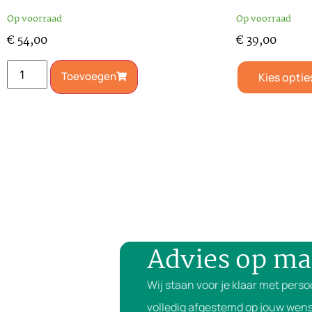
Op voorraad
Op voorraad
€
54,00
€
39,00
Toevoegen
Kies optie
Advies op ma
Wij staan voor je klaar met perso
volledig afgestemd op jouw wens