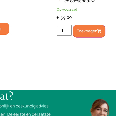
en oogschaduw
Op voorraad
€
54,00
s
Toevoegen
at?
onlijk en deskundig advies,
en. De eerste en de laatste