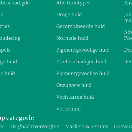
beschadigde
Alle Huidtypes
Env
ne
Droge huid
Jan
ma
stjes
Gecombineerde huid
Adv
oudering
Normale huid
Pr
pels
Pigmentgevoelige huid
De
ge huid
Zonbeschadigde huid
Re
e huid
Pigmentgevoelige huid
Onzuivere huid
Vochtarme huid
Vette huid
p categorie
es
Dag/nachtverzorging
Maskers & Serums
Oogver