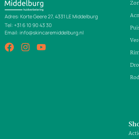
Zon
Ac
Adres: Korte Geere 27, 4331 LE Middelburg
Tel: +31 6 10 90 43 30
Pui
Email: info@skincaremiddelburg.nl
Ver
Rim
Dro
Rod
Sho
Acti