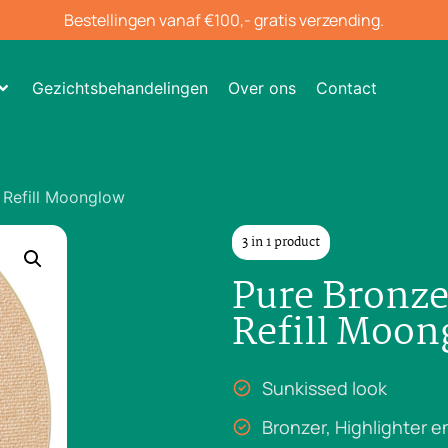
Bestellingen vanaf €100,- gratis verzending.
Gezichtsbehandelingen
Over ons
Contact
 Refill Moonglow
3 in 1 product
Pure Bronz
Refill Moon
Sunkissed look
Bronzer, Highlighter 