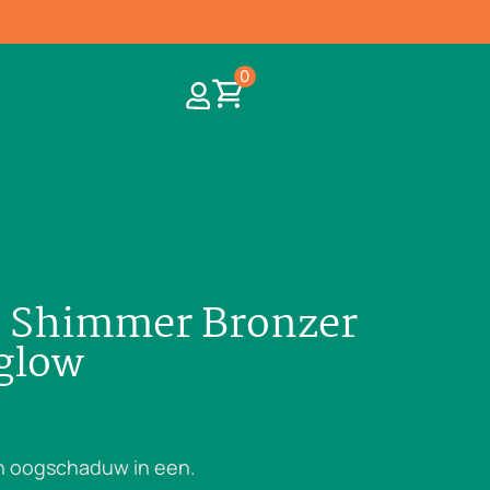
0
e Shimmer Bronzer
glow
en oogschaduw in een.