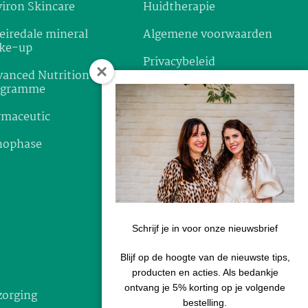
iron Skincare
Huidtherapie
eiredale mineral
Algemene voorwaarden
ke-up
Privacybeleid
anced Nutrition
ogramme
Garantie & klachten
rmaceutic
Verzenden & retourneren
nophase
Disclaimer
Schrijf je in voor onze nieuwsbrief
Blijf op de hoogte van de nieuwste tips,
producten en acties. Als bedankje
ontvang je 5% korting op je volgende
zorging
bestelling.