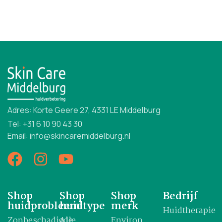
Adres: Korte Geere 27, 4331 LE Middelburg
Tel: +31 6 10 90 43 30
Email: info@skincaremiddelburg.nl
Shop
Shop
Shop
Bedrijf
huidprobleem
huidtype
merk
Huidtherapie
Zonbeschadigde
Alle
Environ