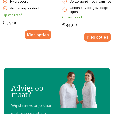
Hydrateert
Verzorgend met vitamines
Geschikt voor gevoelige
Anti aging product
ogen
Op voorraad
Op voorraad
€
34,00
€
34,00
Kies opties
Kies opties
Advies op
maat?
Wij staan voor je klaar
met persoonlijk en