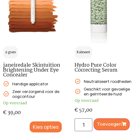
9 gram
Kalmeert
janeiredale Skintuition
Hydro Pure Color
Brightening Under Eye
Correcting Serum
Concealer
Neutraliseert roodheden
Handige applicator
Geschikt voor gevoelige
Zeer verzorgend voor de
en geïrriteerde huid
oogcontour
Op voorraad
Op voorraad
€
57,00
€
39,00
Toevoegen
Kies opties