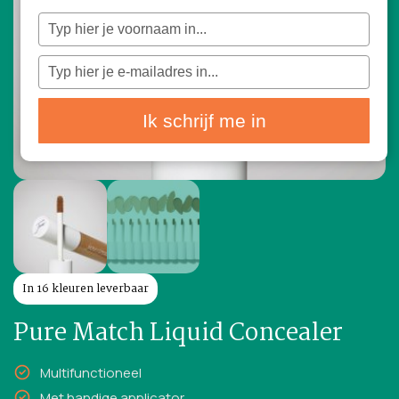
Typ
je
naam
in
Typ
je
e-
mailadres
in
Ik schrijf me in
In 16 kleuren leverbaar
Pure Match Liquid Concealer
Multifunctioneel
Met handige applicator