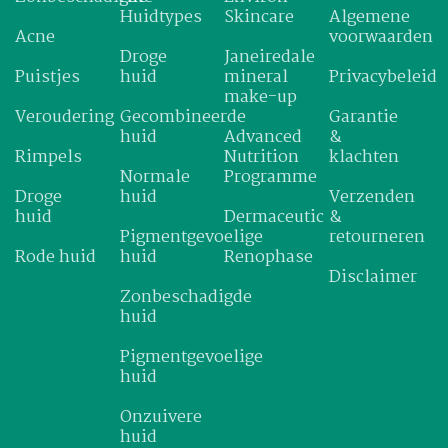
Huidtypes
Skincare
Algemene
Acne
voorwaarden
Droge
Janeiredale
Puistjes
huid
mineral
Privacybeleid
make-up
Veroudering
Gecombineerde
Garantie
huid
Advanced
&
Rimpels
Nutrition
klachten
Normale
Programme
Droge
huid
Verzenden
huid
Dermaceutic
&
Pigmentgevoelige
retourneren
Rode huid
huid
Renophase
Disclaimer
Zonbeschadigde
huid
Pigmentgevoelige
huid
Onzuivere
huid