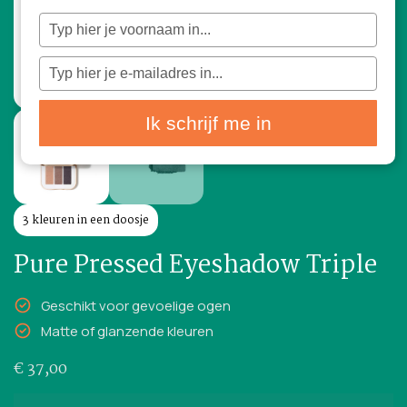
Typ
je
naam
in
Typ
je
e-
mailadres
in
Ik schrijf me in
3 kleuren in een doosje
Pure Pressed Eyeshadow Triple
Geschikt voor gevoelige ogen
Matte of glanzende kleuren
€
37,00