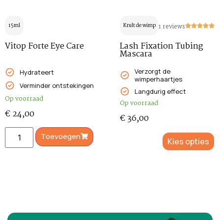
15ml
Krult de wimpers
1 reviews
Vitop Forte Eye Care
Lash Fixation Tubing
Mascara
Verzorgt de
Hydrateert
wimperhaartjes
Verminder ontstekingen
Langdurig effect
Op voorraad
Op voorraad
€
24,00
€
36,00
Toevoegen
Kies opties