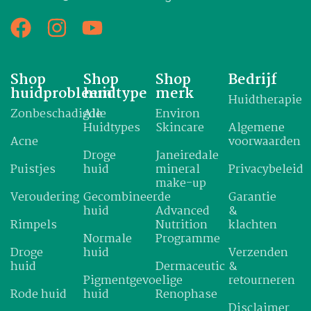
Shop
Shop
Shop
Bedrijf
huidprobleem
huidtype
merk
Huidtherapie
Zonbeschadigde
Alle
Environ
Huidtypes
Skincare
Algemene
Acne
voorwaarden
Droge
Janeiredale
Puistjes
huid
mineral
Privacybeleid
make-up
Veroudering
Gecombineerde
Garantie
huid
Advanced
&
Rimpels
Nutrition
klachten
Normale
Programme
Droge
huid
Verzenden
huid
Dermaceutic
&
Pigmentgevoelige
retourneren
Rode huid
huid
Renophase
Disclaimer