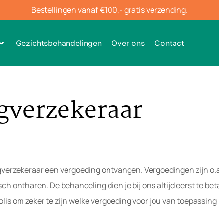
Bestellingen vanaf €100,- gratis verzending.
Gezichtsbehandelingen
Over ons
Contact
rgverzekeraar
rgverzekeraar een vergoeding ontvangen. Vergoedingen zijn o.a
ch ontharen. De behandeling dien je bij ons altijd eerst te be
olis om zeker te zijn welke vergoeding voor jou van toepassing i