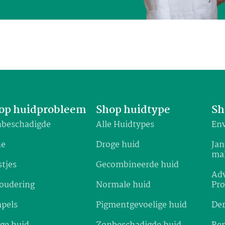
op huidprobleem
Shop huidtype
Sh
beschadigde
Alle Huidtypes
Env
ne
Droge huid
Jan
ma
stjes
Gecombineerde huid
Adv
oudering
Normale huid
Pr
pels
Pigmentgevoelige huid
De