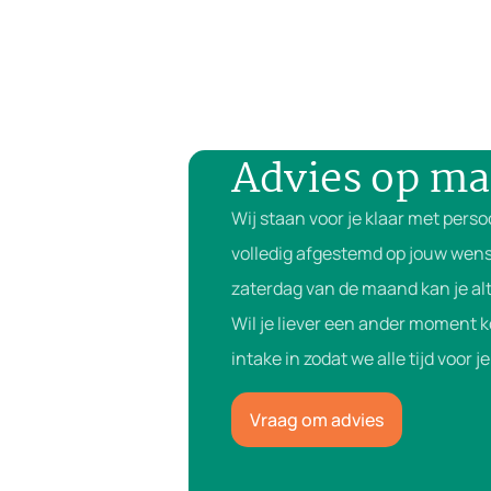
Advies op ma
Wij staan voor je klaar met perso
volledig afgestemd op jouw wens
zaterdag van de maand kan je alt
Wil je liever een ander moment 
intake in zodat we alle tijd voor 
Vraag om advies