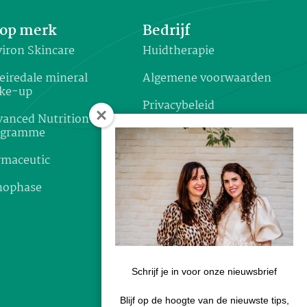
op merk
Bedrijf
iron Skincare
Huidtherapie
eiredale mineral
Algemene voorwaarden
ke-up
Privacybeleid
anced Nutrition
ogramme
Garantie & klachten
rmaceutic
Verzenden & retourneren
nophase
Disclaimer
Schrijf je in voor onze nieuwsbrief
Blijf op de hoogte van de nieuwste tips,