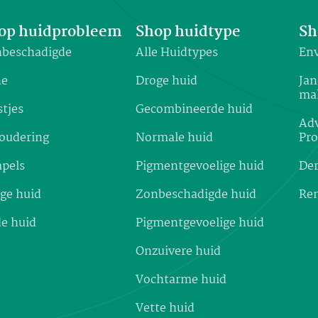
op huidprobleem
Shop huidtype
Sh
beschadigde
Alle Huidtypes
Env
ne
Droge huid
Jan
ma
stjes
Gecombineerde huid
Adv
oudering
Normale huid
Pr
pels
Pigmentgevoelige huid
De
ge huid
Zonbeschadigde huid
Re
e huid
Pigmentgevoelige huid
Onzuivere huid
Vochtarme huid
Vette huid