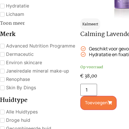
Hydratatie
Lichaam
Toon meer
Kalmeert
Merk
Calming Lavende
Advanced Nutrition Programme
Geschikt voor gevo
Dermaceutic
Hydratatie en fixat
Environ skincare
Op voorraad
Janeiredale mineral make-up
€
38,00
Renophase
Skin By Dings
Huidtype
Toevoegen
Alle Huidtypes
Droge huid
Gecombineerde huid