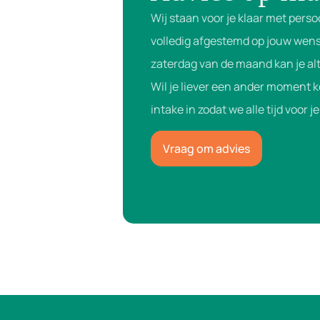
Wij staan voor je klaar met perso
volledig afgestemd op jouw wens
zaterdag van de maand kan je alt
Wil je liever een ander moment 
intake in zodat we alle tijd voor 
Vraag om advies