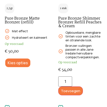
2,5gr
1 stuk
Pure Bronze Matte
Pure Bronze Shimmer
Bronzer (refill)
Bronzer Refill Peaches
& Cream
Mat effect
Opbouwbare, mengbare
tinten voor een zachte
Hydrateert en kalmeert
en stralende look.
Op voorraad
Bronzer-vullingen
passen in alle Jane
€
50,00
Iredale hervulbare
compactverpakkingen.
Op voorraad
Kies opties
€
54,00
Toevoegen