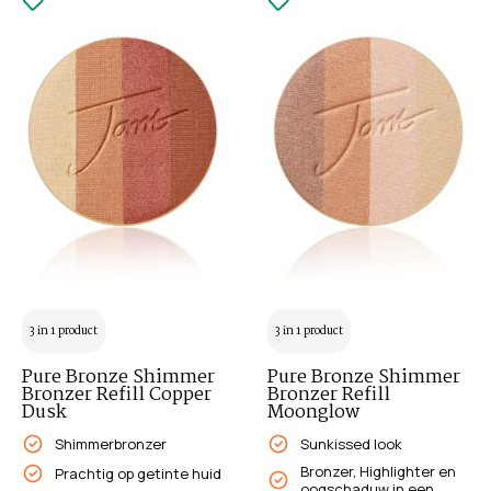
3 in 1 product
3 in 1 product
Pure Bronze Shimmer
Pure Bronze Shimmer
Bronzer Refill Copper
Bronzer Refill
Dusk
Moonglow
Shimmerbronzer
Sunkissed look
Bronzer, Highlighter en
Prachtig op getinte huid
oogschaduw in een.