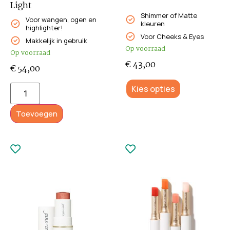
Light
Shimmer of Matte
Voor wangen, ogen en
kleuren
highlighter!
Voor Cheeks & Eyes
Makkelijk in gebruik
Op voorraad
Op voorraad
€
43,00
€
54,00
Kies opties
Toevoegen