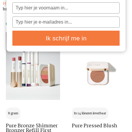
Home
/
Janeiredale mineral make-up
/ Jane Iredale Blush &
Typ
je
bronzer
naam
in
Typ
je
e-
Nieuw
mailadres
in
Ik schrijf me in
8 gram
In 14 kleuren leverbaar
Pure Bronze Shimmer
Pure Pressed Blush
Bronzer Refill First