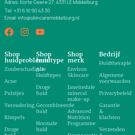
Adres: Korte Geere 27, 4331 LE Middelburg
Tel: +31 6 10 90 43 30
Email: info@skincaremiddelburg.nl
Shop
Shop
Shop
Bedrijf
huidprobleem
huidtype
merk
Huidtherapie
Zonbeschadigde
Alle
Environ
Huidtypes
Skincare
Algemene
Acne
voorwaarden
Droge
Janeiredale
Puistjes
huid
mineral
Privacybeleid
make-up
Veroudering
Gecombineerde
Garantie
huid
Advanced
&
Rimpels
Nutrition
klachten
Normale
Programme
Droge
huid
Verzenden