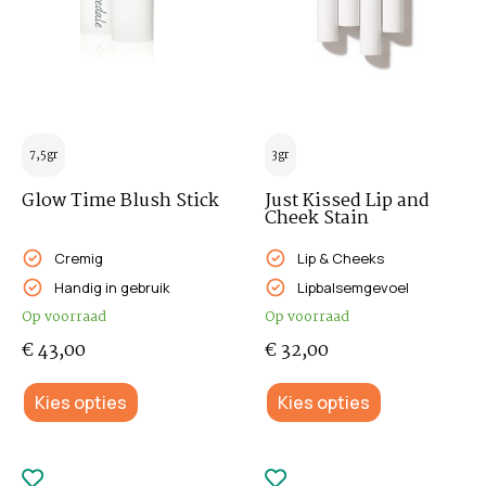
7,5gr
3gr
Glow Time Blush Stick
Just Kissed Lip and
Cheek Stain
Cremig
Lip & Cheeks
Handig in gebruik
Lipbalsemgevoel
Op voorraad
Op voorraad
€
43,00
€
32,00
Kies opties
Kies opties