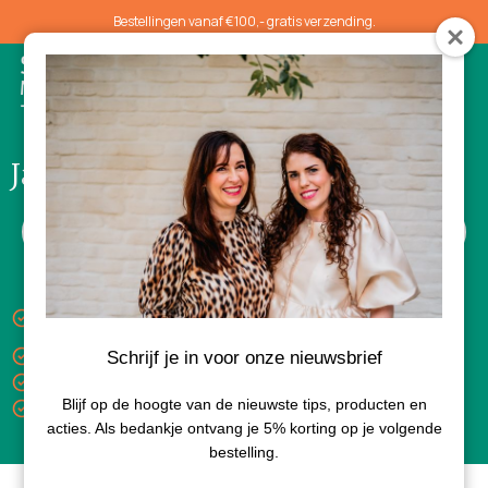
Bestellingen vanaf €100,- gratis verzending.
0
Jane Iredale Blush & bronzer
Keuze uit gratis luxe sample bij aankoop van 3
producten
Gratis verzending vanaf €100,-
Schrijf je in voor onze nieuwsbrief
Levertijd 1-3 dagen
Blijf op de hoogte van de nieuwste tips, producten en
Bezorgd met PostNL
acties. Als bedankje ontvang je 5% korting op je volgende
bestelling.