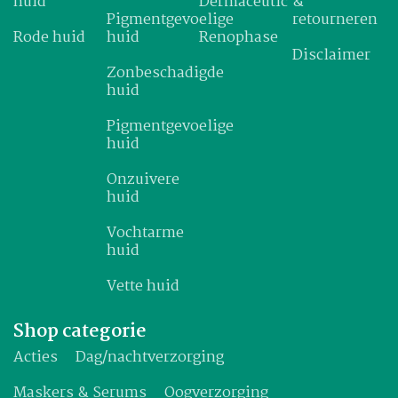
huid
Dermaceutic
&
Pigmentgevoelige
retourneren
Rode huid
huid
Renophase
Disclaimer
Zonbeschadigde
huid
Pigmentgevoelige
huid
Onzuivere
huid
Vochtarme
huid
Vette huid
Shop categorie
Acties
Dag/nachtverzorging
Maskers & Serums
Oogverzorging